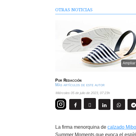
OTRAS NOTICIAS
Ampliar
Por
Redacción
Más artículos de este autor
miércoles 05 de julio de 2023
,
07:23h
La firma menorquina de
calzado Mib
Summer Moments que evoca el espíritu