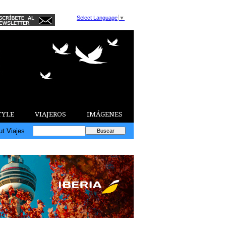
Select Language
▼
TYLE
VIAJEROS
IMÁGENES
ut Viajes