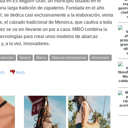
a en Es Migjorn Gran, un municipio situado en el
una larga tradición de zapateros. Fundada en el año
, se dedica casi exclusivamente a la elaboración, venta
, el calzado tradicional de Menorca, que cautiva a toda
 vez se va sin llevarse un par a casa. MIBO combina la
 tecnologías para crear unos modelos de abarcas
y, a la vez, innovadores.
olección
Verano
Marca
Abarcas menorquinas
Aniversario
(
0
)
No(
0
)