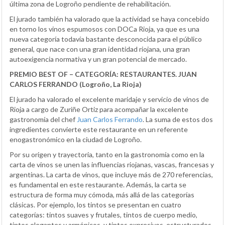
última zona de Logroño pendiente de rehabilitación.
El jurado también ha valorado que la actividad se haya concebido
en torno los vinos espumosos con DOCa Rioja, ya que es una
nueva categoría todavía bastante desconocida para el público
general, que nace con una gran identidad riojana, una gran
autoexigencia normativa y un gran potencial de mercado.
PREMIO BEST OF – CATEGORÍA: RESTAURANTES.
JUAN
CARLOS FERRANDO (Logroño, La Rioja)
El jurado ha valorado el excelente maridaje y servicio de vinos de
Rioja a cargo de Zuriñe Ortiz para acompañar la excelente
gastronomía del chef
Juan Carlos Ferrando
. La suma de estos dos
ingredientes convierte este restaurante en un referente
enogastronómico en la ciudad de Logroño.
Por su origen y trayectoria, tanto en la gastronomía como en la
carta de vinos se unen las influencias riojanas, vascas, francesas y
argentinas. La carta de vinos, que incluye más de 270 referencias,
es fundamental en este restaurante. Además, la carta se
estructura de forma muy cómoda, más allá de las categorías
clásicas. Por ejemplo, los tintos se presentan en cuatro
categorías: tintos suaves y frutales, tintos de cuerpo medio,
tintos elegantes y armónicos, y tintos expresivos, estructurados