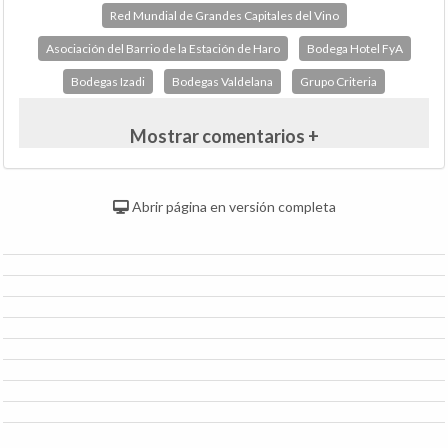
Red Mundial de Grandes Capitales del Vino
Asociación del Barrio de la Estación de Haro
Bodega Hotel FyA
Bodegas Izadi
Bodegas Valdelana
Grupo Criteria
Mostrar comentarios +
Abrir página en versión completa