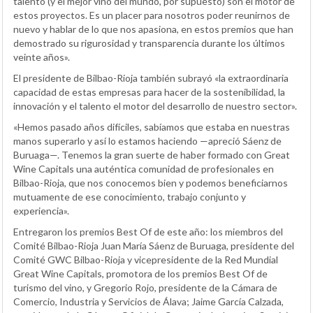
talento (y el mejor vino del mundo, por supuesto) son el motor de
estos proyectos. Es un placer para nosotros poder reunirnos de
nuevo y hablar de lo que nos apasiona, en estos premios que han
demostrado su rigurosidad y transparencia durante los últimos
veinte años».
El presidente de Bilbao-Rioja también subrayó «la extraordinaria
capacidad de estas empresas para hacer de la sostenibilidad, la
innovación y el talento el motor del desarrollo de nuestro sector».
«Hemos pasado años difíciles, sabíamos que estaba en nuestras
manos superarlo y así lo estamos haciendo —apreció Sáenz de
Buruaga—. Tenemos la gran suerte de haber formado con Great
Wine Capitals una auténtica comunidad de profesionales en
Bilbao-Rioja, que nos conocemos bien y podemos beneficiarnos
mutuamente de ese conocimiento, trabajo conjunto y
experiencia».
Entregaron los premios Best Of de este año: los miembros del
Comité Bilbao-Rioja Juan María Sáenz de Buruaga, presidente del
Comité GWC Bilbao-Rioja y vicepresidente de la Red Mundial
Great Wine Capitals, promotora de los premios Best Of de
turismo del vino, y Gregorio Rojo, presidente de la Cámara de
Comercio, Industria y Servicios de Álava; Jaime García Calzada,