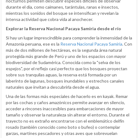
nocturnos permiten descubrir especies difíciles de observar
durante el día, como caimanes, tarántulas, ranas e insectos,
mientras los sonidos del bosque se intensifican y revelan la
intensa actividad que cobra vida al anochecer.
Explorar la Reserva Nacional Pacaya Samiria desde el río
Si hay un lugar imprescindible para comprender la inmensidad de la
Amazonía peruana, ese es la
Reserva Nacional Pacaya Samiria
. Con
más de dos millones de hectáreas, es la segunda área natural
protegida más grande de Perú y uno de los espacios con mayor
biodiversidad de Sudamérica. Conocida como la "selva de los
espejos", por el reflejo casi perfecto que los bosques proyectan
sobre sus tranquilas aguas, la reserva está formada por un
laberinto de lagunas, bosques inundables y estrechos canales
naturales que invitan a descubrirla desde el agua.
Una de las formas más especiales de hacerlo es en kayak. Remar
por las cochas y caños amazónicos permite avanzar en silencio,
acceder a rincones inaccesibles para embarcaciones de mayor
tamaño y observar la naturaleza sin alterar el entorno. Durante el
trayecto no es extraño encontrarse con el emblemático delfín
rosado (también conocido como boto o bufeo) o contemplar
garzas, martines pescadores y otras aves que sobrevuelan