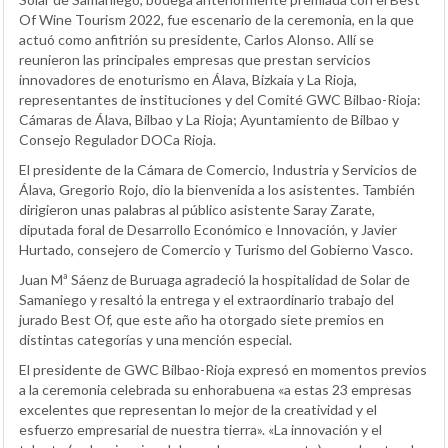
Of Wine Tourism 2022, fue escenario de la ceremonia, en la que
actuó como anfitrión su presidente, Carlos Alonso. Allí se
reunieron las principales empresas que prestan servicios
innovadores de enoturismo en Álava, Bizkaia y La Rioja,
representantes de instituciones y del Comité GWC Bilbao-Rioja:
Cámaras de Álava, Bilbao y La Rioja; Ayuntamiento de Bilbao y
Consejo Regulador DOCa Rioja.
El presidente de la Cámara de Comercio, Industria y Servicios de
Álava, Gregorio Rojo, dio la bienvenida a los asistentes. También
dirigieron unas palabras al público asistente Saray Zarate,
diputada foral de Desarrollo Económico e Innovación, y Javier
Hurtado, consejero de Comercio y Turismo del Gobierno Vasco.
Juan Mª Sáenz de Buruaga agradeció la hospitalidad de Solar de
Samaniego y resaltó la entrega y el extraordinario trabajo del
jurado Best Of, que este año ha otorgado siete premios en
distintas categorías y una mención especial.
El presidente de GWC Bilbao-Rioja expresó en momentos previos
a la ceremonia celebrada su enhorabuena «a estas 23 empresas
excelentes que representan lo mejor de la creatividad y el
esfuerzo empresarial de nuestra tierra». «La innovación y el