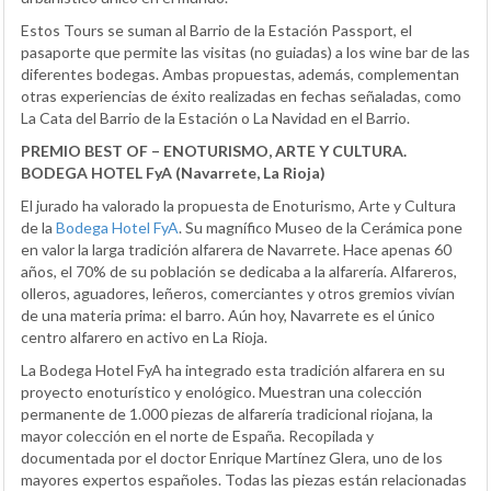
Estos Tours se suman al Barrio de la Estación Passport, el
pasaporte que permite las visitas (no guiadas) a los wine bar de las
diferentes bodegas. Ambas propuestas, además, complementan
otras experiencias de éxito realizadas en fechas señaladas, como
La Cata del Barrio de la Estación o La Navidad en el Barrio.
PREMIO BEST OF – ENOTURISMO, ARTE Y CULTURA.
BODEGA HOTEL FyA (Navarrete, La Rioja)
El jurado ha valorado la propuesta de Enoturismo, Arte y Cultura
de la
Bodega Hotel FyA
. Su magnífico Museo de la Cerámica pone
en valor la larga tradición alfarera de Navarrete. Hace apenas 60
años, el 70% de su población se dedicaba a la alfarería. Alfareros,
olleros, aguadores, leñeros, comerciantes y otros gremios vivían
de una materia prima: el barro. Aún hoy, Navarrete es el único
centro alfarero en activo en La Rioja.
La Bodega Hotel FyA ha integrado esta tradición alfarera en su
proyecto enoturístico y enológico. Muestran una colección
permanente de 1.000 piezas de alfarería tradicional riojana, la
mayor colección en el norte de España. Recopilada y
documentada por el doctor Enrique Martínez Glera, uno de los
mayores expertos españoles. Todas las piezas están relacionadas