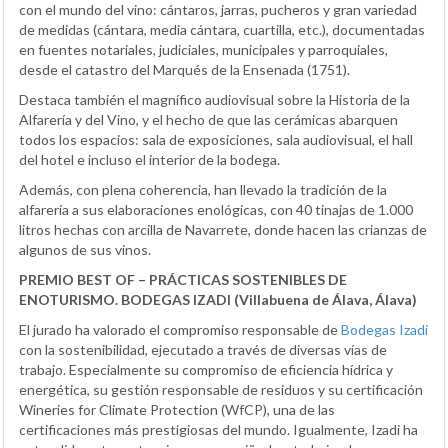
con el mundo del vino: cántaros, jarras, pucheros y gran variedad
de medidas (cántara, media cántara, cuartilla, etc.), documentadas
en fuentes notariales, judiciales, municipales y parroquiales,
desde el catastro del Marqués de la Ensenada (1751).
Destaca también el magnífico audiovisual sobre la Historia de la
Alfarería y del Vino, y el hecho de que las cerámicas abarquen
todos los espacios: sala de exposiciones, sala audiovisual, el hall
del hotel e incluso el interior de la bodega.
Además, con plena coherencia, han llevado la tradición de la
alfarería a sus elaboraciones enológicas, con 40 tinajas de 1.000
litros hechas con arcilla de Navarrete, donde hacen las crianzas de
algunos de sus vinos.
PREMIO BEST OF – PRÁCTICAS SOSTENIBLES DE
ENOTURISMO.
BODEGAS IZADI (Villabuena de Álava, Álava)
El jurado ha valorado el compromiso responsable de
Bodegas Izadi
con la sostenibilidad, ejecutado a través de diversas vías de
trabajo. Especialmente su compromiso de eficiencia hídrica y
energética, su gestión responsable de residuos y su certificación
Wineries for Climate Protection (WfCP), una de las
certificaciones más prestigiosas del mundo. Igualmente, Izadi ha