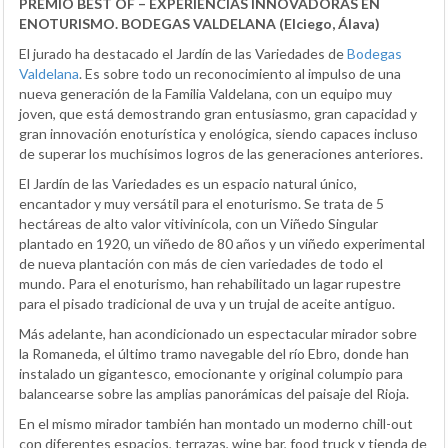
PREMIO BEST OF – EXPERIENCIAS INNOVADORAS EN
ENOTURISMO. BODEGAS VALDELANA (Elciego, Álava)
El jurado ha destacado el Jardín de las Variedades de
Bodegas
Valdelana
. Es sobre todo un reconocimiento al impulso de una
nueva generación de la Familia Valdelana, con un equipo muy
joven, que está demostrando gran entusiasmo, gran capacidad y
gran innovación enoturística y enológica, siendo capaces incluso
de superar los muchísimos logros de las generaciones anteriores.
El Jardín de las Variedades es un espacio natural único,
encantador y muy versátil para el enoturismo. Se trata de 5
hectáreas de alto valor vitivinícola, con un Viñedo Singular
plantado en 1920, un viñedo de 80 años y un viñedo experimental
de nueva plantación con más de cien variedades de todo el
mundo. Para el enoturismo, han rehabilitado un lagar rupestre
para el pisado tradicional de uva y un trujal de aceite antiguo.
Más adelante, han acondicionado un espectacular mirador sobre
la Romaneda, el último tramo navegable del río Ebro, donde han
instalado un gigantesco, emocionante y original columpio para
balancearse sobre las amplias panorámicas del paisaje del Rioja.
En el mismo mirador también han montado un moderno chill-out
con diferentes espacios, terrazas, wine bar, food truck y tienda de