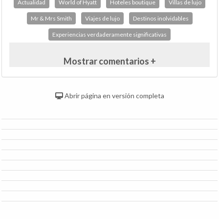
Actualidad
World of Hyatt
Hoteles boutique
Villas de lujo
Mr & Mrs Smith
Viajes de lujo
Destinos inolvidables
Experiencias verdaderamente significativas
Mostrar comentarios +
Abrir página en versión completa