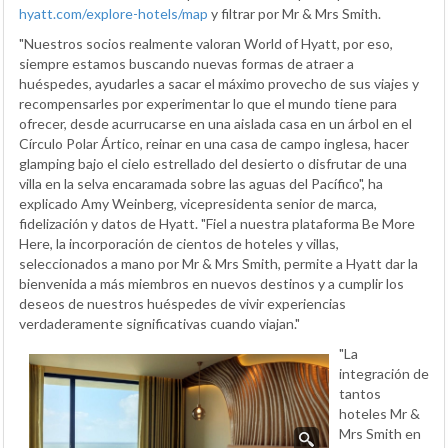
hyatt.com/explore-hotels/map
y filtrar por Mr & Mrs Smith.
"Nuestros socios realmente valoran World of Hyatt, por eso,
siempre estamos buscando nuevas formas de atraer a
huéspedes, ayudarles a sacar el máximo provecho de sus viajes y
recompensarles por experimentar lo que el mundo tiene para
ofrecer, desde acurrucarse en una aislada casa en un árbol en el
Círculo Polar Ártico, reinar en una casa de campo inglesa, hacer
glamping bajo el cielo estrellado del desierto o disfrutar de una
villa en la selva encaramada sobre las aguas del Pacífico", ha
explicado Amy Weinberg, vicepresidenta senior de marca,
fidelización y datos de Hyatt. "Fiel a nuestra plataforma Be More
Here, la incorporación de cientos de hoteles y villas,
seleccionados a mano por Mr & Mrs Smith, permite a Hyatt dar la
bienvenida a más miembros en nuevos destinos y a cumplir los
deseos de nuestros huéspedes de vivir experiencias
verdaderamente significativas cuando viajan."
"La
integración de
tantos
hoteles Mr &
Mrs Smith en