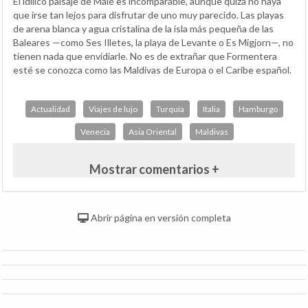
El idílico paisaje de Malé es incomparable, aunque quizá no haya
que irse tan lejos para disfrutar de uno muy parecido. Las playas
de arena blanca y agua cristalina de la isla más pequeña de las
Baleares —como Ses Illetes, la playa de Levante o Es Migjorn—, no
tienen nada que envidiarle. No es de extrañar que Formentera
esté se conozca como las Maldivas de Europa o el Caribe español.
Actualidad
Viajes de lujo
Turquía
Italia
Hamburgo
Venecia
Asia Oriental
Maldivas
Mostrar comentarios +
Abrir página en versión completa