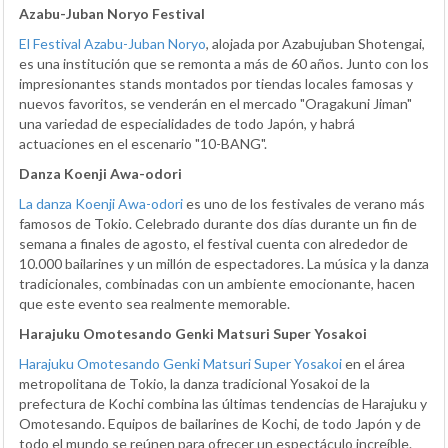
Azabu-Juban Noryo Festival
El Festival Azabu-Juban Noryo
, alojada por Azabujuban Shotengai,
es una institución que se remonta a más de 60 años. Junto con los
impresionantes stands montados por tiendas locales famosas y
nuevos favoritos, se venderán en el mercado "Oragakuni Jiman"
una variedad de especialidades de todo Japón, y habrá
actuaciones en el escenario "10-BANG".
Danza Koenji Awa-odori
La danza Koenji Awa-odori
es uno de los festivales de verano más
famosos de Tokio. Celebrado durante dos días durante un fin de
semana a finales de agosto, el festival cuenta con alrededor de
10.000 bailarines y un millón de espectadores. La música y la danza
tradicionales, combinadas con un ambiente emocionante, hacen
que este evento sea realmente memorable.
Harajuku Omotesando Genki Matsuri Super Yosakoi
Harajuku Omotesando Genki Matsuri Super Yosakoi
en el área
metropolitana de Tokio, la danza tradicional Yosakoi de la
prefectura de Kochi combina las últimas tendencias de Harajuku y
Omotesando. Equipos de bailarines de Kochi, de todo Japón y de
todo el mundo se reúnen para ofrecer un espectáculo increíble.