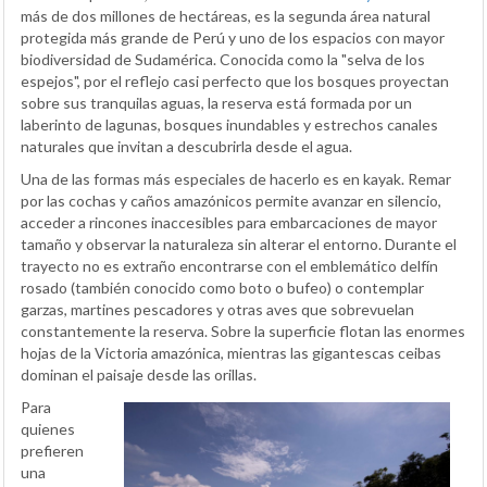
más de dos millones de hectáreas, es la segunda área natural
protegida más grande de Perú y uno de los espacios con mayor
biodiversidad de Sudamérica. Conocida como la "selva de los
espejos", por el reflejo casi perfecto que los bosques proyectan
sobre sus tranquilas aguas, la reserva está formada por un
laberinto de lagunas, bosques inundables y estrechos canales
naturales que invitan a descubrirla desde el agua.
Una de las formas más especiales de hacerlo es en kayak. Remar
por las cochas y caños amazónicos permite avanzar en silencio,
acceder a rincones inaccesibles para embarcaciones de mayor
tamaño y observar la naturaleza sin alterar el entorno. Durante el
trayecto no es extraño encontrarse con el emblemático delfín
rosado (también conocido como boto o bufeo) o contemplar
garzas, martines pescadores y otras aves que sobrevuelan
constantemente la reserva. Sobre la superficie flotan las enormes
hojas de la Victoria amazónica, mientras las gigantescas ceibas
dominan el paisaje desde las orillas.
Para
quienes
prefieren
una