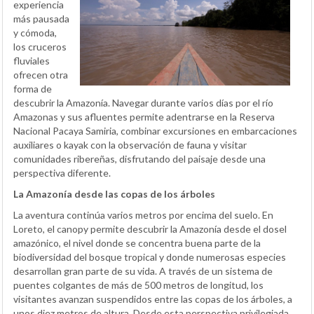
experiencia
más pausada
y cómoda,
los cruceros
fluviales
ofrecen otra
forma de
descubrir la Amazonía. Navegar durante varios días por el río
Amazonas y sus afluentes permite adentrarse en la Reserva
Nacional Pacaya Samiria, combinar excursiones en embarcaciones
auxiliares o kayak con la observación de fauna y visitar
comunidades ribereñas, disfrutando del paisaje desde una
perspectiva diferente.
La Amazonía desde las copas de los árboles
La aventura continúa varios metros por encima del suelo. En
Loreto, el canopy permite descubrir la Amazonía desde el dosel
amazónico, el nivel donde se concentra buena parte de la
biodiversidad del bosque tropical y donde numerosas especies
desarrollan gran parte de su vida. A través de un sistema de
puentes colgantes de más de 500 metros de longitud, los
visitantes avanzan suspendidos entre las copas de los árboles, a
unos diez metros de altura. Desde esta perspectiva privilegiada