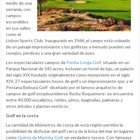
medio de una
serranía, con
campos
escondidos
en sus valles
como el
Lisbon Sports Club. Inaugurado en 1964, el campo está rodeado
de un paisaje impresionante y los golfistas a menudo pueden ver
conejos, perdices y una gran variedad de aves.
Los espectaculares campos de
Penha Longa Golf
, situado en un
Parque Nacional de 545 acres, incluyen un hotel de lujo, un palacio
del siglo XIX fundado originalmente como monasterio en el siglo
XIV, 27 espectaculares hoyos de golf y un impresionante spa; y el
Pestana Beloura Golf -diseñado por el famoso arquitecto de
campos de golf estadounidense Rocky Roquemore- se encuentra
entre 40.000 eucaliptos, robles, pinos, magnolias, palmeras y
otros árboles y plantas exóticos.
Golf en la costa
La cantidad de kilómetros de costa de esta región permite la
posibilidad de disfrutar del golf cerca de la brisa del mar en lugares
como
Quinta da Marinha Golf
, un verdadero tesoro. Con fairways