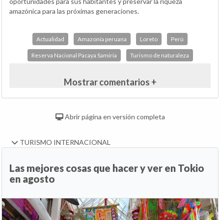
oportunidades para sus habitantes y preservar la riqueza
amazónica para las próximas generaciones.
Actualidad
Amazonía peruana
Loreto
Perú
Reserva Nacional Pacaya Samiria
Turismo de naturaleza
Mostrar comentarios +
Abrir página en versión completa
TURISMO INTERNACIONAL
Las mejores cosas que hacer y ver en Tokio
en agosto
Anterior
Si