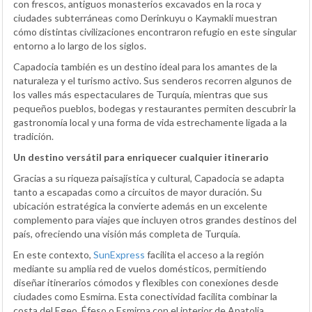
con frescos, antiguos monasterios excavados en la roca y
ciudades subterráneas como Derinkuyu o Kaymakli muestran
cómo distintas civilizaciones encontraron refugio en este singular
entorno a lo largo de los siglos.
Capadocia también es un destino ideal para los amantes de la
naturaleza y el turismo activo. Sus senderos recorren algunos de
los valles más espectaculares de Turquía, mientras que sus
pequeños pueblos, bodegas y restaurantes permiten descubrir la
gastronomía local y una forma de vida estrechamente ligada a la
tradición.
Un destino versátil para enriquecer cualquier itinerario
Gracias a su riqueza paisajística y cultural, Capadocia se adapta
tanto a escapadas como a circuitos de mayor duración. Su
ubicación estratégica la convierte además en un excelente
complemento para viajes que incluyen otros grandes destinos del
país, ofreciendo una visión más completa de Turquía.
En este contexto,
SunExpress
facilita el acceso a la región
mediante su amplia red de vuelos domésticos, permitiendo
diseñar itinerarios cómodos y flexibles con conexiones desde
ciudades como Esmirna. Esta conectividad facilita combinar la
costa del Egeo, Éfeso o Esmirna con el interior de Anatolia,