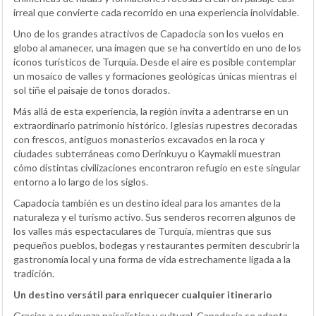
irreal que convierte cada recorrido en una experiencia inolvidable.
Uno de los grandes atractivos de Capadocia son los vuelos en
globo al amanecer, una imagen que se ha convertido en uno de los
iconos turísticos de Turquía. Desde el aire es posible contemplar
un mosaico de valles y formaciones geológicas únicas mientras el
sol tiñe el paisaje de tonos dorados.
Más allá de esta experiencia, la región invita a adentrarse en un
extraordinario patrimonio histórico. Iglesias rupestres decoradas
con frescos, antiguos monasterios excavados en la roca y
ciudades subterráneas como Derinkuyu o Kaymakli muestran
cómo distintas civilizaciones encontraron refugio en este singular
entorno a lo largo de los siglos.
Capadocia también es un destino ideal para los amantes de la
naturaleza y el turismo activo. Sus senderos recorren algunos de
los valles más espectaculares de Turquía, mientras que sus
pequeños pueblos, bodegas y restaurantes permiten descubrir la
gastronomía local y una forma de vida estrechamente ligada a la
tradición.
Un destino versátil para enriquecer cualquier itinerario
Gracias a su riqueza paisajística y cultural, Capadocia se adapta