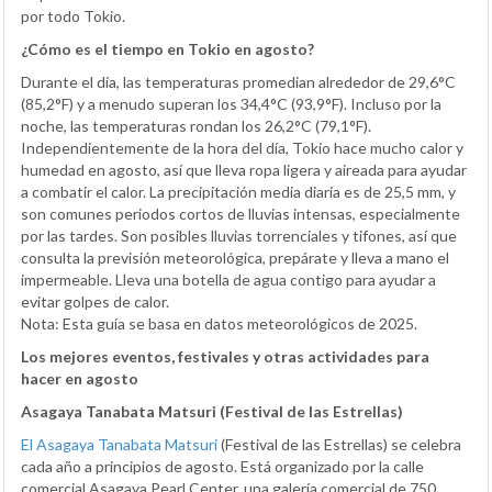
por todo Tokio.
¿Cómo es el tiempo en Tokio en agosto?
Durante el día, las temperaturas promedian alrededor de 29,6°C
(85,2°F) y a menudo superan los 34,4°C (93,9°F). Incluso por la
noche, las temperaturas rondan los 26,2°C (79,1°F).
Independientemente de la hora del día, Tokio hace mucho calor y
humedad en agosto, así que lleva ropa ligera y aireada para ayudar
a combatir el calor. La precipitación media diaria es de 25,5 mm, y
son comunes periodos cortos de lluvias intensas, especialmente
por las tardes. Son posibles lluvias torrenciales y tifones, así que
consulta la previsión meteorológica, prepárate y lleva a mano el
impermeable. Lleva una botella de agua contigo para ayudar a
evitar golpes de calor.
Nota: Esta guía se basa en datos meteorológicos de 2025.
Los mejores eventos, festivales y otras actividades para
hacer en agosto
Asagaya Tanabata Matsuri (Festival de las Estrellas)
El Asagaya Tanabata Matsuri
(Festival de las Estrellas) se celebra
cada año a principios de agosto. Está organizado por la calle
comercial Asagaya Pearl Center, una galería comercial de 750