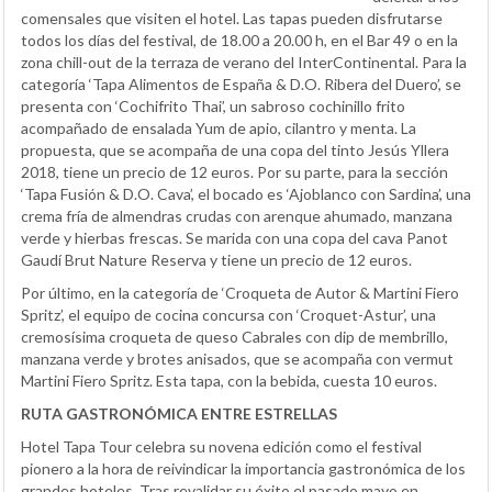
comensales que visiten el hotel. Las tapas pueden disfrutarse
todos los días del festival, de 18.00 a 20.00 h, en el Bar 49 o en la
zona chill-out de la terraza de verano del InterContinental. Para la
categoría ‘Tapa Alimentos de España & D.O. Ribera del Duero’, se
presenta con ‘Cochifrito Thai’, un sabroso cochinillo frito
acompañado de ensalada Yum de apio, cilantro y menta. La
propuesta, que se acompaña de una copa del tinto Jesús Yllera
2018, tiene un precio de 12 euros. Por su parte, para la sección
‘Tapa Fusión & D.O. Cava’, el bocado es ‘Ajoblanco con Sardina’, una
crema fría de almendras crudas con arenque ahumado, manzana
verde y hierbas frescas. Se marida con una copa del cava Panot
Gaudí Brut Nature Reserva y tiene un precio de 12 euros.
Por último, en la categoría de ‘Croqueta de Autor & Martini Fiero
Spritz’, el equipo de cocina concursa con ‘Croquet-Astur’, una
cremosísima croqueta de queso Cabrales con dip de membrillo,
manzana verde y brotes anisados, que se acompaña con vermut
Martini Fiero Spritz. Esta tapa, con la bebida, cuesta 10 euros.
RUTA GASTRONÓMICA ENTRE ESTRELLAS
Hotel Tapa Tour celebra su novena edición como el festival
pionero a la hora de reivindicar la importancia gastronómica de los
grandes hoteles. Tras revalidar su éxito el pasado mayo en