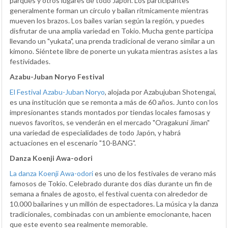
parques y otros lugares de todo Japón. Los participantes
generalmente forman un círculo y bailan rítmicamente mientras
mueven los brazos. Los bailes varían según la región, y puedes
disfrutar de una amplia variedad en Tokio. Mucha gente participa
llevando un "yukata", una prenda tradicional de verano similar a un
kimono. Siéntete libre de ponerte un yukata mientras asistes a las
festividades.
Azabu-Juban Noryo Festival
El Festival Azabu-Juban Noryo
, alojada por Azabujuban Shotengai,
es una institución que se remonta a más de 60 años. Junto con los
impresionantes stands montados por tiendas locales famosas y
nuevos favoritos, se venderán en el mercado "Oragakuni Jiman"
una variedad de especialidades de todo Japón, y habrá
actuaciones en el escenario "10-BANG".
Danza Koenji Awa-odori
La danza Koenji Awa-odori
es uno de los festivales de verano más
famosos de Tokio. Celebrado durante dos días durante un fin de
semana a finales de agosto, el festival cuenta con alrededor de
10.000 bailarines y un millón de espectadores. La música y la danza
tradicionales, combinadas con un ambiente emocionante, hacen
que este evento sea realmente memorable.