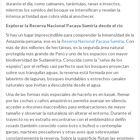
durante el día, como caimanes, tarántulas, ranas e insectos,
mientras los sonidos del bosque se intensifican y revelan la
intensa actividad que cobra vida al anochecer.
Explorar la Reserva Nacional Pacaya Samiria desde el río
Si hay un lugar imprescindible para comprender la inmensidad de la
Amazonía peruana, ese es la
Reserva Nacional Pacaya Samiria
. Con
más de dos millones de hectáreas, es la segunda área natural
protegida más grande de Perú y uno de los espacios con mayor
biodiversidad de Sudamérica. Conocida como la "selva de los
espejos", por el reflejo casi perfecto que los bosques proyectan
sobre sus tranquilas aguas, la reserva está formada por un
laberinto de lagunas, bosques inundables y estrechos canales
naturales que invitan a descubrirla desde el agua.
Una de las formas más especiales de hacerlo es en kayak. Remar
por las cochas y caños amazónicos permite avanzar en silencio,
acceder a rincones inaccesibles para embarcaciones de mayor
tamaño y observar la naturaleza sin alterar el entorno. Durante el
trayecto no es extraño encontrarse con el emblemático delfín
rosado (también conocido como boto o bufeo) o contemplar
garzas, martines pescadores y otras aves que sobrevuelan
constantemente la reserva. Sobre la superficie flotan las enormes