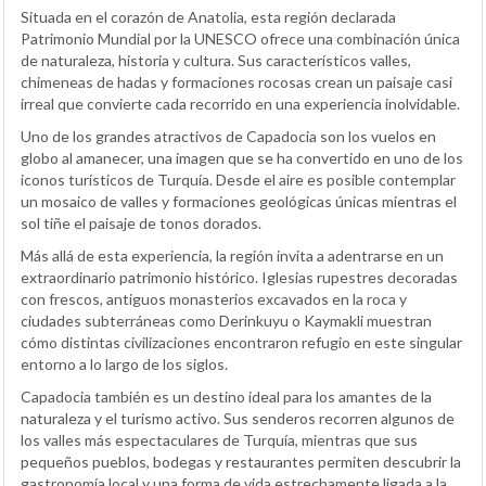
Situada en el corazón de Anatolia, esta región declarada
Patrimonio Mundial por la UNESCO ofrece una combinación única
de naturaleza, historia y cultura. Sus característicos valles,
chimeneas de hadas y formaciones rocosas crean un paisaje casi
irreal que convierte cada recorrido en una experiencia inolvidable.
Uno de los grandes atractivos de Capadocia son los vuelos en
globo al amanecer, una imagen que se ha convertido en uno de los
iconos turísticos de Turquía. Desde el aire es posible contemplar
un mosaico de valles y formaciones geológicas únicas mientras el
sol tiñe el paisaje de tonos dorados.
Más allá de esta experiencia, la región invita a adentrarse en un
extraordinario patrimonio histórico. Iglesias rupestres decoradas
con frescos, antiguos monasterios excavados en la roca y
ciudades subterráneas como Derinkuyu o Kaymakli muestran
cómo distintas civilizaciones encontraron refugio en este singular
entorno a lo largo de los siglos.
Capadocia también es un destino ideal para los amantes de la
naturaleza y el turismo activo. Sus senderos recorren algunos de
los valles más espectaculares de Turquía, mientras que sus
pequeños pueblos, bodegas y restaurantes permiten descubrir la
gastronomía local y una forma de vida estrechamente ligada a la