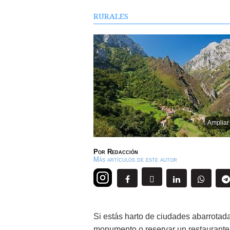
RURALES
Ampliar
Por
Redacción
Más artículos de este autor
Si estás harto de ciudades abarrotada
monumento o reservar un restaurante 