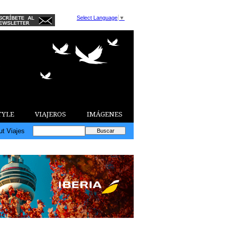
Select Language
▼
TYLE
VIAJEROS
IMÁGENES
ut Viajes