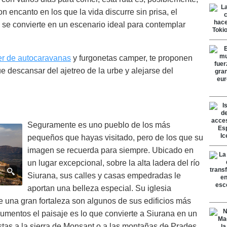
 encanto en los que la vida discurre sin prisa, el
je se convierte en un escenario ideal para contemplar
ler de autocaravanas
y furgonetas camper, te proponen
ue descansar del ajetreo de la urbe y alejarse del
Seguramente es uno pueblo de los más
pequeños que hayas visitado, pero de los que su
imagen se recuerda para siempre. Ubicado en
un lugar excepcional, sobre la alta ladera del río
Siurana, sus calles y casas empedradas le
aportan una belleza especial. Su iglesia
e una gran fortaleza son algunos de sus edificios más
umentos el paisaje es lo que convierte a Siurana en un
istas a la sierra de Monsant o a las montañas de Prades.