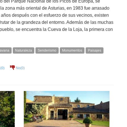
o del Parque Nacional de los Picos de Europa, se
la zona más oriental de Asturias, en 1983 fue arrasado
años después con el esfuerzo de sus vecinos, existen
sfrutar de la grandeza del entorno. Además de las muchas
 pueblo, se encuentra la Cueva de la Loja, la primera con
ravana
Naturaleza
Senderismo
Monumentos
Paisajes
(
0
)
No(
0
)