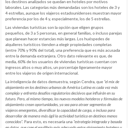
los destinos analizados se quedan en hoteles por motivos
laborales. Las categorías más demandadas son los hoteles de 3 y
4 estrellas, aunque los viajeros estadounidenses muestran mayor
preferencia por los de 4 y, especialmente, los de 5 estrellas.
Las viviendas turísticas son la opción que eligen grupos
pequeños, de 3 a 5 personas, en general familias, o incluso parejas
que planean hacer estancias más largas. Los huéspedes de
alquileres turísticos tienden a elegir propiedades completas
(entre 70% y 90% del total), una preferencia que es más acusada
entre la demanda extranjera. Otro dato relevante es que, de
media, 60% de los usuarios de viviendas turísticas cuentan con
ingresos altos o muy altos, un porcentaje ligeramente mayor
entre los viajeros de origen internacional.
La inteligencia de datos demuestra, según Cendra, que
“el mix de
alojamiento en los destinos urbanos de América Latina es cada vez más
complejo y enfrenta desafíos regulatorios decisivos que influirán en su
futuro. Pero, al mismo tiempo, los nuevos modelos hoteleros y fórmulas de
alojamiento crean oportunidades, ya sea para atraer segmentos de
viajeros emergentes, diversificar la capacidad de carga, o incluso para
desarrollar de manera más ágil la actividad turística en destinos menos
conocidos”.
Para esto, es necesaria una
“estrategia integrada y basada
en datos, que cree el equilibrio más adecuado entre alojamiento hotelero y