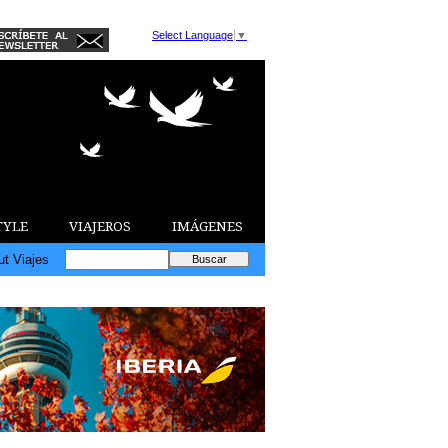
Select Language
▼
TYLE
VIAJEROS
IMÁGENES
ut Viajes