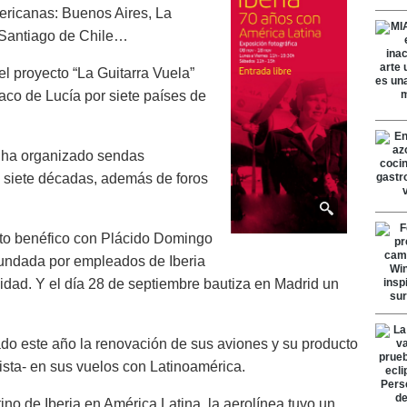
ericanas: Buenos Aires, La
 Santiago de Chile…
l proyecto “La Guitarra Vuela”
Paco de Lucía por siete países de
 ha organizado sendas
s siete décadas, además de foros
rto benéfico con Plácido Domingo
fundada por empleados de Iberia
dad. Y el día 28 de septiembre bautiza en Madrid un
.
nado este año la renovación de sus aviones y su producto
ista- en sus vuelos con Latinoamérica.
no de Iberia en América Latina, la aerolínea tuvo un