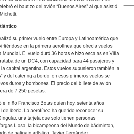
lebró el bautizo del avión “Buenos Aires” al que asistió
Michetti.
tlántico
ealizó su primer vuelo entre Europa y Latinoamérica que
irtiéndose en la primera aerolínea que ofrecía vuelos
ra Mundial. El vuelo duró 36 horas e hizo escalas en Villa
 trataba de un DC4, con capacidad para 44 pasajeros y
 la capital argentina. Estos vuelos supusieron también la
s” y del catering a bordo: en esos primeros vuelos se
huevos duros y bombones. El precio del billete de avión
era de 7.250 pesetas.
ó el niño Francisco Botas quien hoy, setenta años
l de Iberia. La aerolínea ha querido reconocer su
Singular, una tarjeta que solo tienen personas
Vargas Llosa, la bicampeona del Mundo de bádminton,
o de patinaje artístico, Javier Fernández.