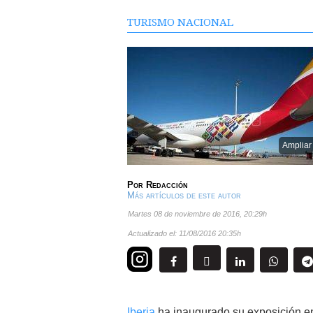
TURISMO NACIONAL
Ampliar
Por
Redacción
Más artículos de este autor
martes 08 de noviembre de 2016
,
20:29h
Actualizado el:
11/08/2016 20:35h
Iberia
ha inaugurado su exposición 