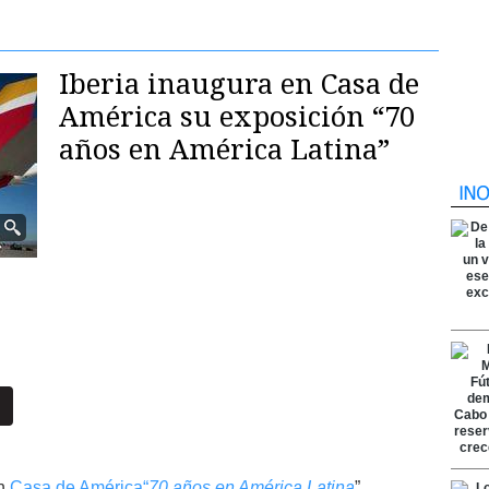
Iberia inaugura en Casa de
América su exposición “70
años en América Latina”
en
Casa de América
“
70 años en América Latina
”,