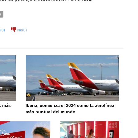
a
(
0
)
No(
0
)
as más
Iberia, comienza el 2024 como la aerolínea
más puntual del mundo