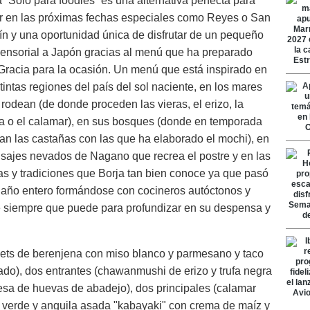
a “Solo para foodies” es una alternativa perfecta para
r en las próximas fechas especiales como Reyes o San
ín y una oportunidad única de disfrutar de un pequeño
sensorial a Japón gracias al menú que ha preparado
Gracia para la ocasión. Un menú que está inspirado en
stintas regiones del país del sol naciente, en los mares
 rodean (de donde proceden las vieras, el erizo, la
a o el calamar), en sus bosques (donde en temporada
n las castañas con las que ha elaborado el mochi), en
isajes nevados de Nagano que recrea el postre y en las
as y tradiciones que Borja tan bien conoce ya que pasó
n año entero formándose con cocineros autóctonos y
 siempre que puede para profundizar en su despensa y
nets de berenjena con miso blanco y parmesano y taco
seado), dos entrantes (chawanmushi de erizo y trufa negra
esa de huevas de abadejo), dos principales (calamar
lsa verde y anguila asada "kabayaki" con crema de maíz y