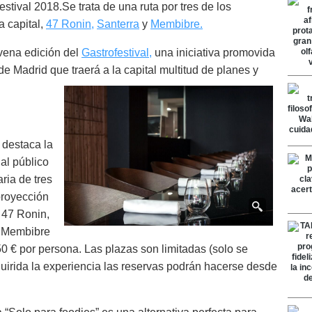
estival 2018.Se trata de una ruta por tres de los
a capital,
47 Ronin,
Santerra
y
Membibre.
vena edición del
Gastrofestival,
una iniciativa promovida
e Madrid que traerá a la capital multitud de planes y
.
 destaca la
 al público
ria de tres
proyección
 47 Ronin,
r Membibre
0 € por persona. Las plazas son limitadas (solo se
irida la experiencia las reservas podrán hacerse desde