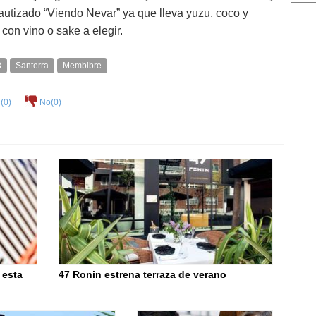
utizado “Viendo Nevar” ya que lleva yuzu, coco y
con vino o sake a elegir.
8
Santerra
Membibre
(
0
)
No(
0
)
 esta
47 Ronin estrena terraza de verano