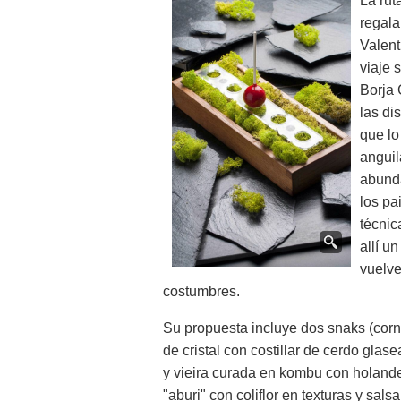
La rut
regala
Valent
viaje 
Borja 
las di
que lo
anguil
abunda
los pa
técnic
allí u
vuelve
costumbres.
Su propuesta incluye dos snaks (cor
de cristal con costillar de cerdo gla
y vieira curada en kombu con holand
"aburi" con coliflor en texturas y sa