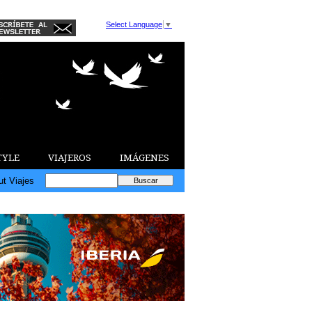
Select Language
▼
TYLE
VIAJEROS
IMÁGENES
ut Viajes