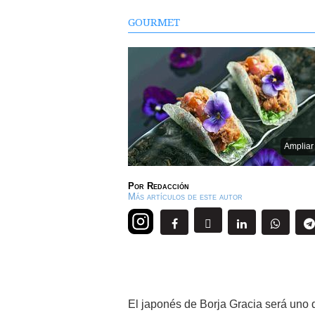
GOURMET
Ampliar
Por
Redacción
Más artículos de este autor
El japonés de Borja Gracia será uno d