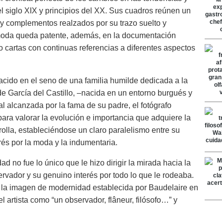
el siglo XIX y principios del XX. Sus cuadros reúnen un
 y complementos realzados por su trazo suelto y
la moda queda patente, además, en la documentación
o cartas con continuas referencias a diferentes aspectos
acido en el seno de una familia humilde dedicada a la
lde García del Castillo, –nacida en un entorno burgués y
al alcanzada por la fama de su padre, el fotógrafo
para valorar la evolución e importancia que adquiere la
rolla, estableciéndose un claro paralelismo entre su
és por la moda y la indumentaria.
ad no fue lo único que le hizo dirigir la mirada hacia la
rvador y su genuino interés por todo lo que le rodeaba.
 a la imagen de modernidad establecida por Baudelaire en
el artista como “un observador, flâneur, filósofo…” y