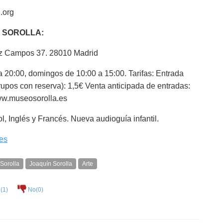
.org
 SOROLLA:
ez Campos 37. 28010 Madrid
a 20:00, domingos de 10:00 a 15:00. Tarifas: Entrada
rupos con reserva): 1,5€ Venta anticipada de entradas:
www.museosorolla.es
, Inglés y Francés. Nueva audioguía infantil.
es
Sorolla
Joaquín Sorolla
Arte
(
1
)
No(
0
)