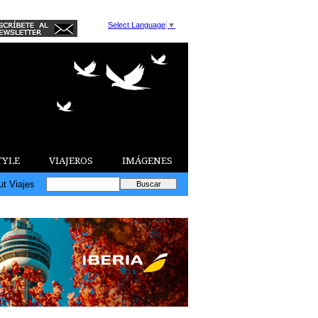
Select Language
▼
TYLE
VIAJEROS
IMÁGENES
ut Viajes