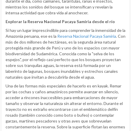
durante el día, como caimanes, tarántulas, ranas e insectos,
mientras los sonidos del bosque se intensifican y revelan la
intensa actividad que cobra vida al anochecer.
Explorar la Reserva Nacional Pacaya Samiria desde el río
Si hay un lugar imprescindible para comprender la inmensidad de la
Amazonía peruana, ese es la
Reserva Nacional Pacaya Samiria
. Con
más de dos millones de hectáreas, es la segunda área natural
protegida más grande de Perú y uno de los espacios con mayor
biodiversidad de Sudamérica. Conocida como la "selva de los
espejos", por el reflejo casi perfecto que los bosques proyectan
sobre sus tranquilas aguas, la reserva está formada por un
laberinto de lagunas, bosques inundables y estrechos canales
naturales que invitan a descubrirla desde el agua.
Una de las formas más especiales de hacerlo es en kayak. Remar
por las cochas y caños amazónicos permite avanzar en silencio,
acceder a rincones inaccesibles para embarcaciones de mayor
tamaño y observar la naturaleza sin alterar el entorno. Durante el
trayecto no es extraño encontrarse con el emblemático delfín
rosado (también conocido como boto o bufeo) o contemplar
garzas, martines pescadores y otras aves que sobrevuelan
constantemente la reserva. Sobre la superficie flotan las enormes