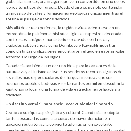
globo al amanecer, una imagen que se ha convertido en uno de los
iconos turísticos de Turquía. Desde el aire es posible contemplar
un mosaico de valles y formaciones geológicas únicas mientras el
sol tiñe el paisaje de tonos dorados.
Más allá de esta experiencia, la región invita a adentrarse en un
extraordinario patrimonio histórico. Iglesias rupestres decoradas
con frescos, antiguos monasterios excavados en la roca y
ciudades subterráneas como Derinkuyu o Kaymakli muestran
cómo distintas civilizaciones encontraron refugio en este singular
entorno a lo largo de los siglos.
Capadocia también es un destino ideal para los amantes de la
naturaleza y el turismo activo. Sus senderos recorren algunos de
los valles más espectaculares de Turquía, mientras que sus
pequeños pueblos, bodegas y restaurantes permiten descubrir la
gastronomía local y una forma de vida estrechamente ligada a la
tradición.
Un destino versátil para enriquecer cualquier itinerario
Gracias a su riqueza paisajística y cultural, Capadocia se adapta
tanto a escapadas como a circuitos de mayor duración. Su
ubicación estratégica la convierte además en un excelente
complemento para viajes que incluyen otros grandes destinos del