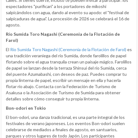
calles. Si tienes suerte, incluso te pueden invitar a participar: los
espectadores "purifican" a los portadores de mikoshi
salpicándolos con agua, dando al evento su apodo: el "festival de
salpicaduras de agua". La procesión de 2026 se celebrará el 16 de
agosto.
Río Sumida Toro Nagashi (Ceremonia de la Flotación de
Farol)
El
Río Sumida Toro Nagashi (Ceremonia de la Flotación de Farol)
es
una tradición veraniega del río Sumida, donde farolillos de papel
flotando sobre el agua tranquila crean un paisaje mágico. Farolillos
de papel se lanzan desde la terraza Shinsui del río Sumida, cerca
del puente Azumabashi, con deseos de paz. Puedes comprar tu
propia linterna de papel, escribir un mensaje en ella y hacerla
flotar río abajo. Contacta con la Federación de Turismo de
Asakusa o la Asociación de Turismo de Sumida para obtener
detalles sobre cómo conseguir tu propia linterna.
Bon-odori en Tokio
El bon-odori, una danza tradicional, es una parte integral de los
festivales de verano japoneses. Los eventos Bon-odori suelen
celebrarse de mediados a finales de agosto, en santuarios,
parques y otros lugares de todo Japón. Los participantes