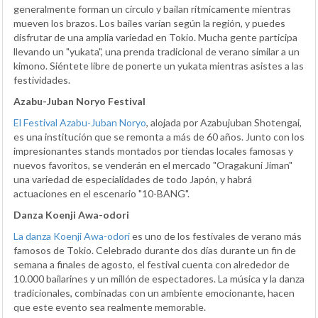
generalmente forman un círculo y bailan rítmicamente mientras
mueven los brazos. Los bailes varían según la región, y puedes
disfrutar de una amplia variedad en Tokio. Mucha gente participa
llevando un "yukata", una prenda tradicional de verano similar a un
kimono. Siéntete libre de ponerte un yukata mientras asistes a las
festividades.
Azabu-Juban Noryo Festival
El Festival Azabu-Juban Noryo
, alojada por Azabujuban Shotengai,
es una institución que se remonta a más de 60 años. Junto con los
impresionantes stands montados por tiendas locales famosas y
nuevos favoritos, se venderán en el mercado "Oragakuni Jiman"
una variedad de especialidades de todo Japón, y habrá
actuaciones en el escenario "10-BANG".
Danza Koenji Awa-odori
La danza Koenji Awa-odori
es uno de los festivales de verano más
famosos de Tokio. Celebrado durante dos días durante un fin de
semana a finales de agosto, el festival cuenta con alrededor de
10.000 bailarines y un millón de espectadores. La música y la danza
tradicionales, combinadas con un ambiente emocionante, hacen
que este evento sea realmente memorable.