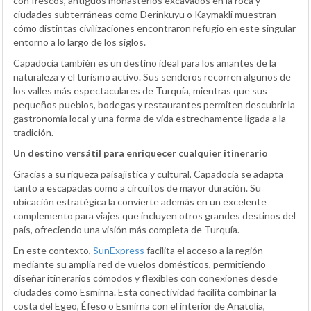
con frescos, antiguos monasterios excavados en la roca y
ciudades subterráneas como Derinkuyu o Kaymakli muestran
cómo distintas civilizaciones encontraron refugio en este singular
entorno a lo largo de los siglos.
Capadocia también es un destino ideal para los amantes de la
naturaleza y el turismo activo. Sus senderos recorren algunos de
los valles más espectaculares de Turquía, mientras que sus
pequeños pueblos, bodegas y restaurantes permiten descubrir la
gastronomía local y una forma de vida estrechamente ligada a la
tradición.
Un destino versátil para enriquecer cualquier itinerario
Gracias a su riqueza paisajística y cultural, Capadocia se adapta
tanto a escapadas como a circuitos de mayor duración. Su
ubicación estratégica la convierte además en un excelente
complemento para viajes que incluyen otros grandes destinos del
país, ofreciendo una visión más completa de Turquía.
En este contexto,
SunExpress
facilita el acceso a la región
mediante su amplia red de vuelos domésticos, permitiendo
diseñar itinerarios cómodos y flexibles con conexiones desde
ciudades como Esmirna. Esta conectividad facilita combinar la
costa del Egeo, Éfeso o Esmirna con el interior de Anatolia,