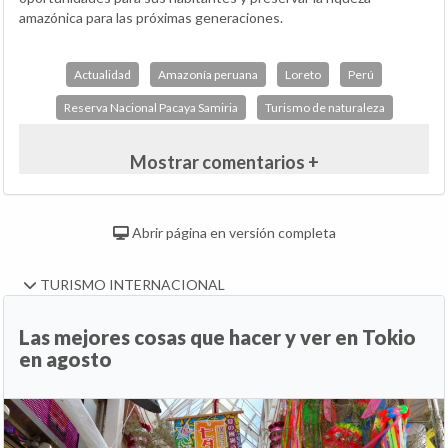
amazónica para las próximas generaciones.
Actualidad
Amazonía peruana
Loreto
Perú
Reserva Nacional Pacaya Samiria
Turismo de naturaleza
Mostrar comentarios +
Abrir página en versión completa
TURISMO INTERNACIONAL
Las mejores cosas que hacer y ver en Tokio
en agosto
Anterior
Si