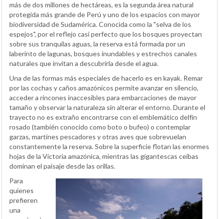
más de dos millones de hectáreas, es la segunda área natural
protegida más grande de Perú y uno de los espacios con mayor
biodiversidad de Sudamérica. Conocida como la "selva de los
espejos", por el reflejo casi perfecto que los bosques proyectan
sobre sus tranquilas aguas, la reserva está formada por un
laberinto de lagunas, bosques inundables y estrechos canales
naturales que invitan a descubrirla desde el agua.
Una de las formas más especiales de hacerlo es en kayak. Remar
por las cochas y caños amazónicos permite avanzar en silencio,
acceder a rincones inaccesibles para embarcaciones de mayor
tamaño y observar la naturaleza sin alterar el entorno. Durante el
trayecto no es extraño encontrarse con el emblemático delfín
rosado (también conocido como boto o bufeo) o contemplar
garzas, martines pescadores y otras aves que sobrevuelan
constantemente la reserva. Sobre la superficie flotan las enormes
hojas de la Victoria amazónica, mientras las gigantescas ceibas
dominan el paisaje desde las orillas.
Para
quienes
prefieren
una