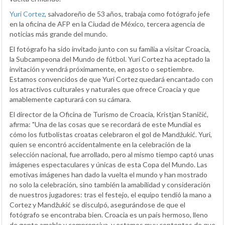
Yuri Cortez
, salvadoreño de 53 años, trabaja como fotógrafo jefe
en la oficina de AFP en la Ciudad de México, tercera agencia de
noticias más grande del mundo.
El fotógrafo ha sido invitado junto con su familia a visitar Croacia,
la Subcampeona del Mundo de fútbol. Yuri Cortez ha aceptado la
invitación y vendrá próximamente, en agosto o septiembre.
Estamos convencidos de que Yuri Cortez quedará encantado con
los atractivos culturales y naturales que ofrece Croacia y que
amablemente capturará con su cámara.
El director de la Oficina de Turismo de Croacia, Kristjan Staničić,
afirma: "Una de las cosas que se recordará de este Mundial es
cómo los futbolistas croatas celebraron el gol de Mandžukić. Yuri,
quien se encontró accidentalmente en la celebración de la
selección nacional, fue arrollado, pero al mismo tiempo captó unas
imágenes espectaculares y únicas de esta Copa del Mundo. Las
emotivas imágenes han dado la vuelta el mundo y han mostrado
no solo la celebración, sino también la amabilidad y consideración
de nuestros jugadores: tras el festejo, el equipo tendió la mano a
Cortez y Mandžukić se disculpó, asegurándose de que el
fotógrafo se encontraba bien. Croacia es un país hermoso, lleno
de gente amable y comprensiva, y estamos muy contentos de que