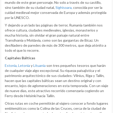
mundo de este gran personaje. No solo a través de su castillo,
sino también de su ciudad natal,
Sighisoara,
conocida por ser la
cuidad medieval mejor conservada de Europa y además protegida
por la UNESCO.
Y dejando a un lado las páginas de terror, Rumanía también nos
ofrece cultura, ciudades medievales, iglesias, monasterios y
mucha historia, sin olvidar el gran paisaje natural entre
Transilvania y Moldavia, como son las gargantas de Bicaz. Un
desfiladero de paredes de más de 300 metros, que deja atónito a
todo el que lo recorre.
Capitales Bálticas
Estonia,
Letonia
y
Lituania
son tres pequeños tesoros que harán
de cualquier viaje algo excepcional. Su riqueza paisajística y el
patrimonio arquitectónico de sus ciudades: Vilnius, Riga y Tallín,
hacen que las capitales bálticas sean un destino original y con
encanto, lejos de aglomeraciones en esta temporada. Con un viaje
de nueve días, este atractivo recorrido comenzaría cogiendo un
Ferry desde Helsinki hacia Tallín.
Otras rutas en coche permitirán al viajero conocer a fondo lugares
emblemáticos como la Colina de las Cruces, cerca de la ciudad de