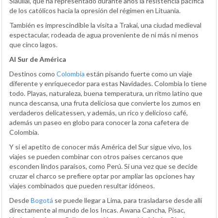
Siauliai, que ha representado durante años la resistencia pacífica
de los católicos hacia la opresión del régimen en Lituania.
También es imprescindible la visita a Trakai, una ciudad medieval
espectacular, rodeada de agua proveniente de ni más ni menos
que cinco lagos.
Al Sur de América
Destinos como
Colombia
están pisando fuerte como un viaje
diferente y enriquecedor para estas Navidades. Colombia lo tiene
todo. Playas, naturaleza, buena temperatura, un ritmo latino que
nunca descansa, una fruta deliciosa que convierte los zumos en
verdaderos delicatessen, y además, un rico y delicioso café,
además un paseo en globo para conocer la zona cafetera de
Colombia.
Y si el apetito de conocer más América del Sur sigue vivo, los
viajes se pueden combinar con otros países cercanos que
esconden lindos paraísos, como Perú. Si una vez que se decide
cruzar el charco se prefiere optar por ampliar las opciones hay
viajes combinados que pueden resultar idóneos.
Desde
Bogotá
se puede llegar a Lima, para trasladarse desde allí
directamente al mundo de los Incas. Awana Cancha, Pisac,