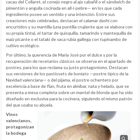
cacau del Collaret, el conejo negro al ajo cabañil o el sándwich de
pimentón y anguila cocinada en all-i-pebre— en los que cada
ingrediente posee un sentido y una intención. Entre sus
creaciones más celebradas, destacan el calamar dashi con
encurtidos y su mantilla (una puntilla crujiente que se elabora con
su propia tinta), el tartar de quisquilla, tamarindo y mantequilla de
maíz picante o el tataki de vaca rubia gallega con tupinambo de
cultivo ecológico.
Por último, la querencia de María José por el dulce y por la
recuperación de recetarios clásicos se observa en el apartado de
postres, para los que reclama su justo protagonismo. Destacan
sus versiones de los pastissets de boniato —postre típico de la
Navidad valenciana— o del pijama, el postre ochentero por
excelencia a base de flan, fruta en almíbar, nata y helado, que se
presenta a mesa completa sobre un mantel de blonda que ha sido
diseñado en exclusiva para la cocinera, siguiendo el mismo patrón
del que usaba su abuela.
Vinos
valencianos,
protagonizan
la bodega