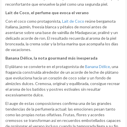
reconfortante que envuelve la piel como una segunda piel.
Lait de Coco, el perfume que evoca el verano
Con el coco como protagonista,
Lait de Coco
reúne bergamota
italiana, jazmín, freesia blanca y pétalos de monoi antes de
asentarse sobre una base de vainilla de Madagascar, praliné y un
delicado acorde de ron. El resultado recuerda al aroma de la piel
bronceada, la crema solar y la brisa marina que acompaña los días
de vacaciones.
Banana Délice, la nota gourmand más inesperada
El plátano se convierte en el protagonista de
Banana Délice
, una
fragancia construida alrededor de un acorde de leche de plátano
que evoluciona hacia un corazón de coco solar y un fondo de
almizcles dulces. Cremosa, original y equilibrada, consigue recrear
el aroma de los batidos y postres estivales sin resultar
excesivamente dulce.
El auge de estas composiciones confirma una de las grandes
tendencias de la perfumería actual: las emociones pesan tanto
como las propias notas olfativas. Frutas, flores y acordes
cremosos se transforman así en recuerdos embotellados capaces
de prolongar el verano incluso cuando la temporada llega a su fin.