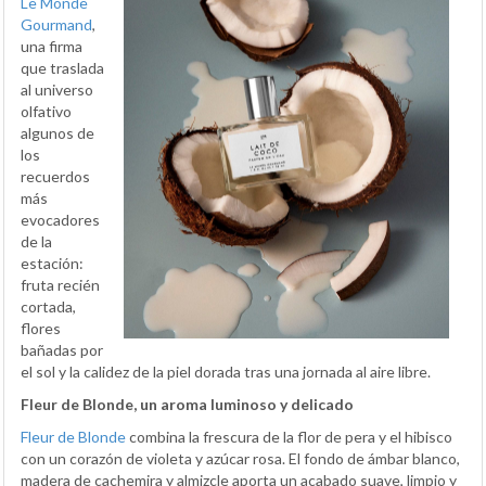
Le Monde
Gourmand
,
una firma
que traslada
al universo
olfativo
algunos de
los
recuerdos
más
evocadores
de la
estación:
fruta recién
cortada,
flores
bañadas por
el sol y la calidez de la piel dorada tras una jornada al aire libre.
Fleur de Blonde, un aroma luminoso y delicado
Fleur de Blonde
combina la frescura de la flor de pera y el hibisco
con un corazón de violeta y azúcar rosa. El fondo de ámbar blanco,
madera de cachemira y almizcle aporta un acabado suave, limpio y