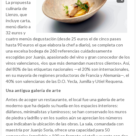
La propuesta
culinaria de
Lienzo, que
incluye carta,
menú diario a
32 euros y
cuatro menús degustación (desde 25 euros el de cinco pases
hasta 90 euros el que elabora la chef a diario), se completa con
una excelsa bodega de 260 referencias cuidadosamente
escogidas por Juanjo, apasionado del vino y gran conocedor de los
vinos valencianos, «los que más demandan nuestros clientes». Así,
del 80% de las etiquetas nacionales —el 20% son internacionales,
en su mayoría de regiones productoras de Francia y Alemania—, el
40% son valencianas de las D.O. Yecla, Jumilla y Utiel Requena.
Una antigua galería de arte
Antes de acoger un restaurante, el local fue una galería de arte
moderno que ha dejado su huella en los espacios interiores:
diáfanos, minimalistas y luminosos; se han conservado los muros
de piedra y ladrillo y en los suelos aún se aprecian los números
que indicaban la ubicación de las obras. La sala, comandada con
maestría por Juanjo Soria, ofrece una capacidad para 50
comensales (ampliable a 100 en formato cóctel) y cuenta con dos