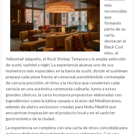
más
reconocidas
que
formarán
parte de su
carta,
destacan el
Black Cod
miso, el
Yellowtail Jalapeño, el Rock Shrimp Tempura o la amplia selección
de sushi, sashimi y nigiri. La experiencia alcanza uno de sus
momentos más especiales en la barra de sushi, donde el sushiman
prepara cada pieza frente al comensal, permitiéndole contemplar
de cerca la precisión, el ritmo y la técnica que convierten cada
servicio en una auténtica ceremonia culinaria. Junto a estos
grandes clásicos, la carta incorpora propuestas elaboradas con
ingredientes como la lubina canaria o el atún del Mediterráneo,
además de platos exclusivos creadas para Nobu Madrid que
encuentran inspiración en el producto local y en el carácter
gastronómico de la ciudad.
La experiencia se completa con una carta de vinos concebida para
quienes disfrutan descubriendo nuevas referencias. Con una