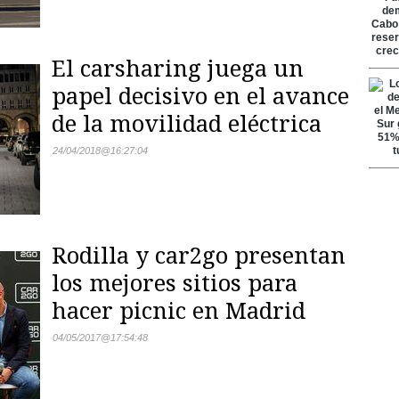
El carsharing juega un
papel decisivo en el avance
de la movilidad eléctrica
24/04/2018
@
16:27:04
Rodilla y car2go presentan
los mejores sitios para
hacer picnic en Madrid
04/05/2017
@
17:54:48