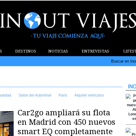
S
DESTINOS
NOTICIAS
ENTREVISTAS
LIFES
Buscar en Ino
ualidad
Salón del Automóvil
Paris
Alquiler vehiculos
Car2go ampliará su flota
en Madrid con 450 nuevos
smart EQ completamente