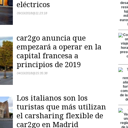
eléctricos
09/10/2018
@
11:23:18
car2go anuncia que
empezará a operar en la
capital francesa a
principios de 2019
04/10/2018
@
15:35:38
Los italianos son los
turistas que más utilizan
el carsharing flexible de
car2go en Madrid