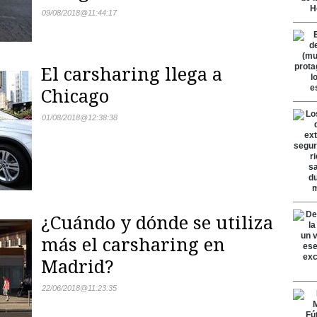
09/08/2018
@
11:44:17
El carsharing llega a
Chicago
01/08/2018
@
12:38:38
¿Cuándo y dónde se utiliza
más el carsharing en
Madrid?
22/06/2018
@
11:23:35