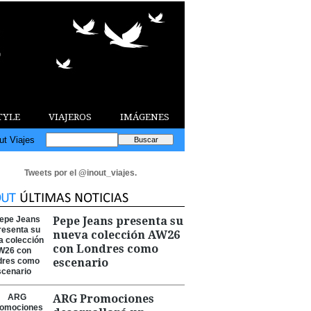
TYLE
VIAJEROS
IMÁGENES
ut Viajes
Tweets por el @inout_viajes.
Pepe Jeans presenta su
nueva colección AW26
con Londres como
escenario
ARG Promociones