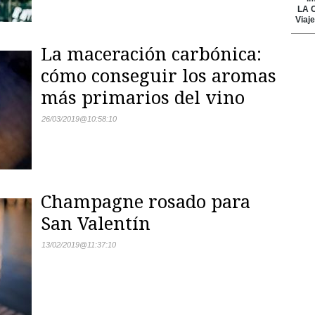
La maceración carbónica:
cómo conseguir los aromas
más primarios del vino
26/03/2019
@
10:58:10
Champagne rosado para
San Valentín
13/02/2019
@
11:37:10