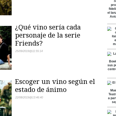
¿Qué vino sería cada
personaje de la serie
Friends?
25/09/2019
@
11:55:14
Escoger un vino según el
estado de ánimo
22/08/2019
@
13:46:40