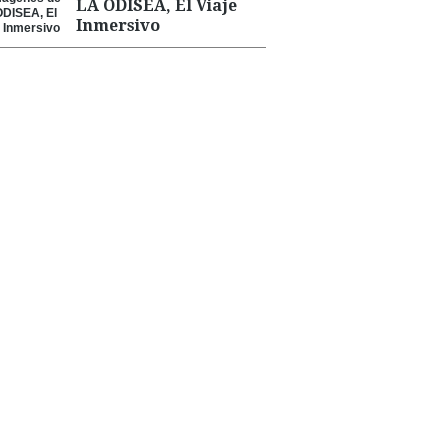
LA ODISEA, El Viaje
Inmersivo