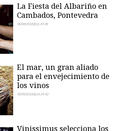
La Fiesta del Albariño en
Cambados, Pontevedra
06/08/2018
@
11:43:46
El mar, un gran aliado
para el envejecimiento de
los vinos
30/05/2018
@
14:24:42
Vinissimus selecciona los