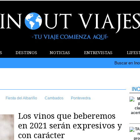
S
DESTINOS
NOTICIAS
ENTREVISTAS
LIFES
Buscar en Ino
Fiesta del Albariño
Cambados
Pontevedra
Los vinos que beberemos
en 2021 serán expresivos y
con carácter