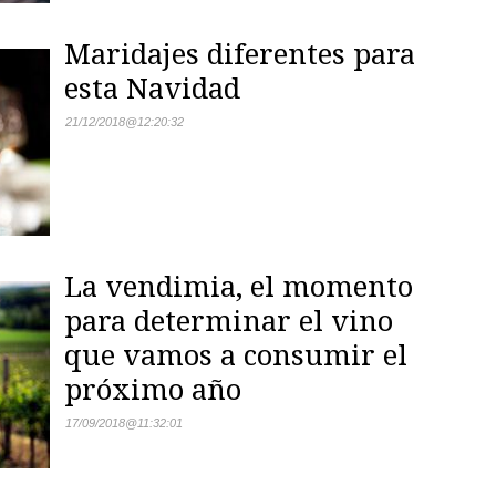
Maridajes diferentes para
esta Navidad
21/12/2018
@
12:20:32
La vendimia, el momento
para determinar el vino
que vamos a consumir el
próximo año
17/09/2018
@
11:32:01