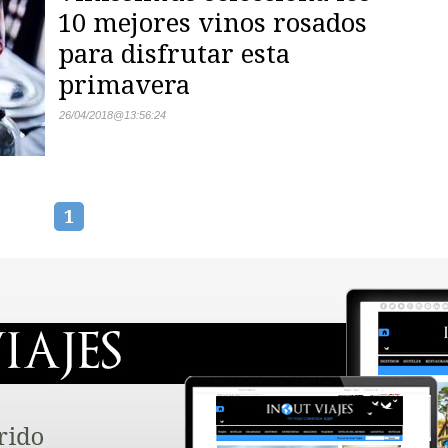
10 mejores vinos rosados
para disfrutar esta
primavera
26/04/2018
@
13:56:24
1