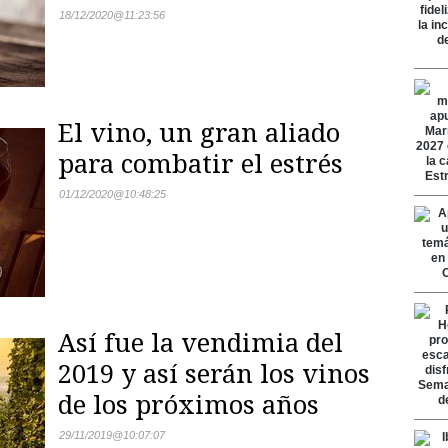
18/12/2020
@
11:23:56
El vino, un gran aliado
para combatir el estrés
01/12/2020
@
10:48:25
Así fue la vendimia del
2019 y así serán los vinos
de los próximos años
29/11/2019
@
10:07:07