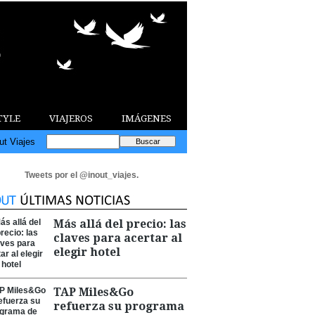
TYLE
VIAJEROS
IMÁGENES
ut Viajes
Tweets por el @inout_viajes.
Más allá del precio: las
claves para acertar al
elegir hotel
TAP Miles&Go
refuerza su programa