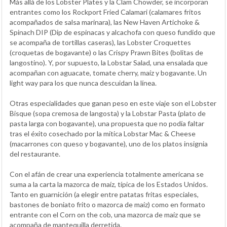
Más allá de los Lobster Plates y la Clam Chowder, se incorporan
entrantes como los Rockport Fried Calamari (calamares fritos
acompañados de salsa marinara), las New Haven Artichoke &
Spinach DIP (Dip de espinacas y alcachofa con queso fundido que
se acompaña de tortillas caseras), las Lobster Croquettes
(croquetas de bogavante) o las Crispy Prawn Bites (bolitas de
langostino). Y, por supuesto, la Lobstar Salad, una ensalada que
acompañan con aguacate, tomate cherry, maíz y bogavante. Un
light way para los que nunca descuidan la línea.
Otras especialidades que ganan peso en este viaje son el Lobster
Bisque (sopa cremosa de langosta) y la Lobstar Pasta (plato de
pasta larga con bogavante), una propuesta que no podía faltar
tras el éxito cosechado por la mítica Lobstar Mac & Cheese
(macarrones con queso y bogavante), uno de los platos insignia
del restaurante.
Con el afán de crear una experiencia totalmente americana se
suma a la carta la mazorca de maíz, típica de los Estados Unidos.
Tanto en guarnición (a elegir entre patatas fritas especiales,
bastones de boniato frito o mazorca de maíz) como en formato
entrante con el Corn on the cob, una mazorca de maíz que se
acompaña de mantequilla derretida.