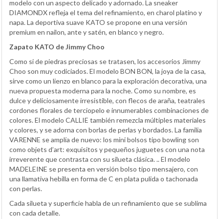
modelo con un aspecto delicado y adornado. La sneaker
DIAMONDX refleja el tema del refinamiento, en charol platino y
napa. La deportiva suave KATO se propone en una versión
premium en nailon, ante y satén, en blanco y negro.
Zapato KATO de Jimmy Choo
Como si de piedras preciosas se tratasen, los accesorios Jimmy
Choo son muy codiciados. El modelo BON BON, la joya de la casa,
sirve como un lienzo en blanco para la exploración decorativa, una
nueva propuesta moderna para la noche. Como su nombre, es
dulce y deliciosamente irresistible, con flecos de araña, teatrales
cordones florales de terciopelo e innumerables combinaciones de
colores. El modelo CALLIE también remezcla múltiples materiales
y colores, y se adorna con borlas de perlas y bordados. La familia
VARENNE se amplía de nuevo: los mini bolsos tipo bowling son
como objets d’art: exquisitos y pequeños juguetes con una nota
irreverente que contrasta con su silueta clásica. .. El modelo
MADELEINE se presenta en versión bolso tipo mensajero, con
una llamativa hebilla en forma de C en plata pulida o tachonada
con perlas.
Cada silueta y superficie habla de un refinamiento que se sublima
con cada detalle.