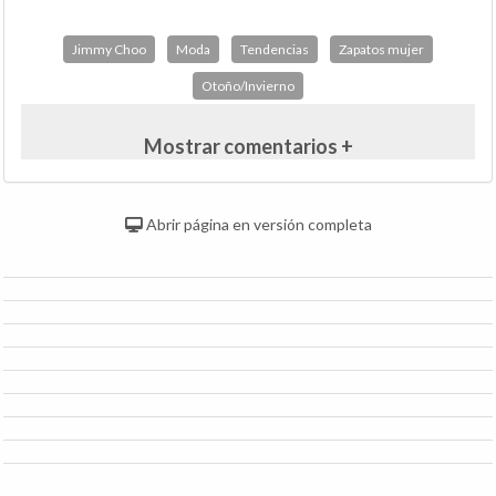
Jimmy Choo
Moda
Tendencias
Zapatos mujer
Otoño/Invierno
Mostrar comentarios +
Abrir página en versión completa