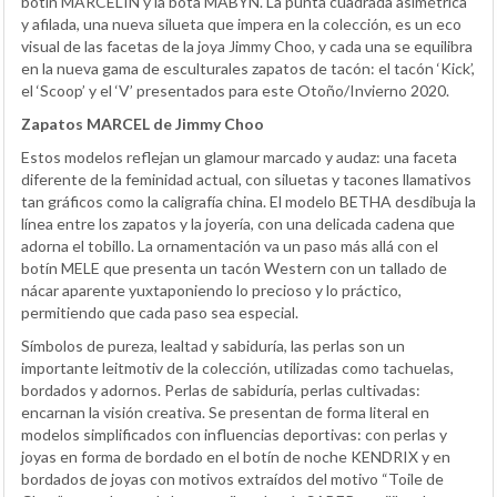
botín MARCELIN y la bota MABYN. La punta cuadrada asimétrica
y afilada, una nueva silueta que impera en la colección, es un eco
visual de las facetas de la joya Jimmy Choo, y cada una se equilibra
en la nueva gama de esculturales zapatos de tacón: el tacón ‘Kick’,
el ‘Scoop’ y el ‘V’ presentados para este Otoño/Invierno 2020.
Zapatos MARCEL de Jimmy Choo
Estos modelos reflejan un glamour marcado y audaz: una faceta
diferente de la feminidad actual, con siluetas y tacones llamativos
tan gráficos como la caligrafía china. El modelo BETHA desdibuja la
línea entre los zapatos y la joyería, con una delicada cadena que
adorna el tobillo. La ornamentación va un paso más allá con el
botín MELE que presenta un tacón Western con un tallado de
nácar aparente yuxtaponiendo lo precioso y lo práctico,
permitiendo que cada paso sea especial.
Símbolos de pureza, lealtad y sabiduría, las perlas son un
importante leitmotiv de la colección, utilizadas como tachuelas,
bordados y adornos. Perlas de sabiduría, perlas cultivadas:
encarnan la visión creativa. Se presentan de forma literal en
modelos simplificados con influencias deportivas: con perlas y
joyas en forma de bordado en el botín de noche KENDRIX y en
bordados de joyas con motivos extraídos del motivo “Toile de