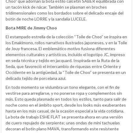
Choo” que adornan la bota estilo calcetín SABER equilibrada con
un tacón kick de nácar. También se plasman en broches
tridimensionales como los bordados sobre el delicado encaje del
botín de noche LORRE y la sandalia LUCELE.
Bota MIRE de Jimmy Choo
El estampado estrella de la colección “Toile de Choo” se inspira en
los Emakimono, rollos narrativos ilustrados japoneses, y en la Toile
de Jouy francesa. El emblemático motivo fusiona diferentes
elementos culturales y artísticos, incluido el logotipo JC, impreso
en seda técnica y tejido en jacquard. Inspirada en la Ruta de la
Seda, que favoreció el intercambio de riquezas entre Oriente y
Occidente en la antigüedad, la “Toile de Choo” se presenta en un
delicado tejido de porcelana azul.
En todo momento se vislumbra un tono elegante, con el fin de
vestirse para arreglarse, y no ponerse ropa y complementos sin
más. Esto queda plasmado en todos los estilos, tanto para salir de
noche como en el ámbito sport, desde los looks más exuberantes
hasta en los más casual, de la ocasión especial a la vida cotidiana.
La bota de trabajo ESHE FLAT se presenta ahora en una versión
de cuero repujado de serpiente; unas ondas de mini tachuelas
decoran el botín plano MAVA, transformando este resistente