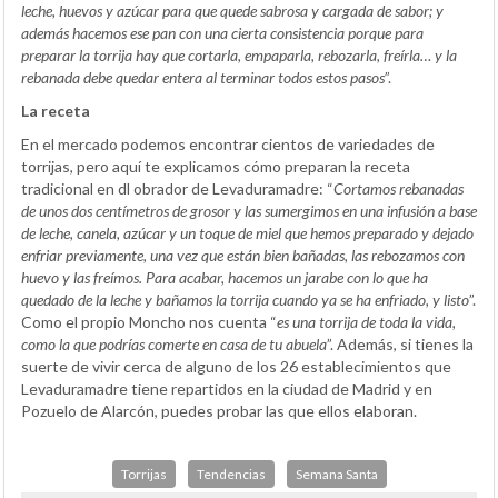
leche, huevos y azúcar para que quede sabrosa y cargada de sabor; y
además hacemos ese pan con una cierta consistencia porque para
preparar la torrija hay que cortarla, empaparla, rebozarla, freírla… y la
rebanada debe quedar entera al terminar todos estos pasos
”.
La receta
En el mercado podemos encontrar cientos de variedades de
torrijas, pero aquí te explicamos cómo preparan la receta
tradicional en dl obrador de Levaduramadre: “
Cortamos rebanadas
de unos dos centímetros de grosor y las sumergimos en una infusión a base
de leche, canela, azúcar y un toque de miel que hemos preparado y dejado
enfriar previamente, una vez que están bien bañadas, las rebozamos con
huevo y las freímos. Para acabar, hacemos un jarabe con lo que ha
quedado de la leche y bañamos la torrija cuando ya se ha enfriado, y listo
”.
Como el propio Moncho nos cuenta “
es una torrija de toda la vida,
como la que podrías comerte en casa de tu abuela
”. Además, si tienes la
suerte de vivir cerca de alguno de los 26 establecimientos que
Levaduramadre tiene repartidos en la ciudad de Madrid y en
Pozuelo de Alarcón, puedes probar las que ellos elaboran.
Torrijas
Tendencias
Semana Santa