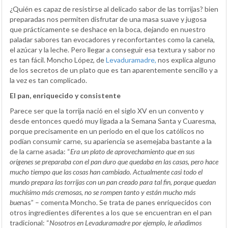
¿Quién es capaz de resistirse al delicado sabor de las torrijas? bien
preparadas nos permiten disfrutar de una masa suave y jugosa
que prácticamente se deshace en la boca, dejando en nuestro
paladar sabores tan evocadores y reconfortantes como la canela,
el azúcar y la leche. Pero llegar a conseguir esa textura y sabor no
es tan fácil. Moncho López, de
Levaduramadre,
nos explica alguno
de los secretos de un plato que es tan aparentemente sencillo y a
la vez es tan complicado.
El pan, enriquecido y consistente
Parece ser que la torrija nació en el siglo XV en un convento y
desde entonces quedó muy ligada a la Semana Santa y Cuaresma,
porque precisamente en un periodo en el que los católicos no
podían consumir carne, su apariencia se asemejaba bastante a la
de la carne asada: “
Era un plato de aprovechamiento que en sus
orígenes se preparaba con el pan duro que quedaba en las casas, pero hace
mucho tiempo que las cosas han cambiado. Actualmente casi todo el
mundo prepara las torrijas con un pan creado para tal fin, porque quedan
muchísimo más cremosas, no se rompen tanto y están mucho más
bue
nas” – comenta Moncho. Se trata de panes enriquecidos con
otros ingredientes diferentes a los que se encuentran en el pan
tradicional: “
Nosotros en Levaduramadre por ejemplo, le añadimos