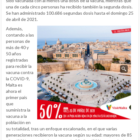
sido vacunada con al menos una dosis de la vacuna, mientras que
una de cada cinco personas ha recibido también la segunda dosis.
Se han administrado 100.686 segundas dosis hasta el domingo 25
de abril de 2021.
Además,
contando a las
personas de
más de 40 y
50 años
registradas
para recibir la
vacuna contra
la COVID-9,
Malta es
ahora el
primer país
que
suministra la
vacuna a la
población en
su totalidad, tras un enfoque escalonado, en el que varias
generaciones recibieron la vacuna según su edad: mayores de 85