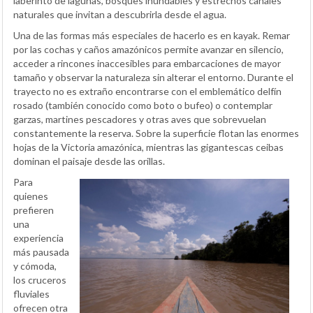
laberinto de lagunas, bosques inundables y estrechos canales
naturales que invitan a descubrirla desde el agua.
Una de las formas más especiales de hacerlo es en kayak. Remar
por las cochas y caños amazónicos permite avanzar en silencio,
acceder a rincones inaccesibles para embarcaciones de mayor
tamaño y observar la naturaleza sin alterar el entorno. Durante el
trayecto no es extraño encontrarse con el emblemático delfín
rosado (también conocido como boto o bufeo) o contemplar
garzas, martines pescadores y otras aves que sobrevuelan
constantemente la reserva. Sobre la superficie flotan las enormes
hojas de la Victoria amazónica, mientras las gigantescas ceibas
dominan el paisaje desde las orillas.
Para
quienes
prefieren
una
experiencia
más pausada
y cómoda,
los cruceros
fluviales
ofrecen otra