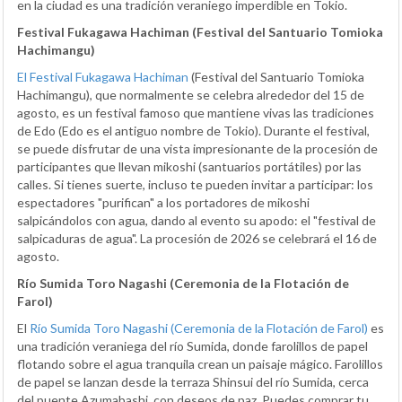
en la ciudad es una tradición veraniego imperdible en Tokio.
Festival Fukagawa Hachiman (Festival del Santuario Tomioka
Hachimangu)
El Festival Fukagawa Hachiman
(Festival del Santuario Tomioka
Hachimangu), que normalmente se celebra alrededor del 15 de
agosto, es un festival famoso que mantiene vivas las tradiciones
de Edo (Edo es el antiguo nombre de Tokio). Durante el festival,
se puede disfrutar de una vista impresionante de la procesión de
participantes que llevan mikoshi (santuarios portátiles) por las
calles. Si tienes suerte, incluso te pueden invitar a participar: los
espectadores "purifican" a los portadores de mikoshi
salpicándolos con agua, dando al evento su apodo: el "festival de
salpicaduras de agua". La procesión de 2026 se celebrará el 16 de
agosto.
Río Sumida Toro Nagashi (Ceremonia de la Flotación de
Farol)
El
Río Sumida Toro Nagashi (Ceremonia de la Flotación de Farol)
es
una tradición veraniega del río Sumida, donde farolillos de papel
flotando sobre el agua tranquila crean un paisaje mágico. Farolillos
de papel se lanzan desde la terraza Shinsui del río Sumida, cerca
del puente Azumabashi, con deseos de paz. Puedes comprar tu