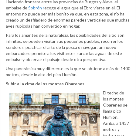
Haciendo frontera entre las provincias de Burgos y Álava, el
embalse de
Sobrón r
ecoge el agua que el Ebro vierte en él. El
entorno no puede ser más bonito ya que, en esta zona, el río ha
creado un desfiladero de enormes paredes verticales que muchas
aves rupícolas han convertido en hogar.
Para los amantes de la naturaleza, las posibilidades del sitio son
infinitas: se pueden visitar sus pequeños pueblos, recorrer los
senderos, practicar el arte de la pesca o navegar: un nuevo
embarcadero permite a los visitantes surcar las aguas de este
embalse y observar el paisaje desde otra perspectiva.
Una panorámica muy diferente es la que se obtiene a más de 1400
metros, desde lo alto del pico Humión.
Subir a la cima de los montes Obarenes
El techo de
los montes
Obarenes se
llama pico
Humión.
Arriba, a 1437
metros y
junto a una