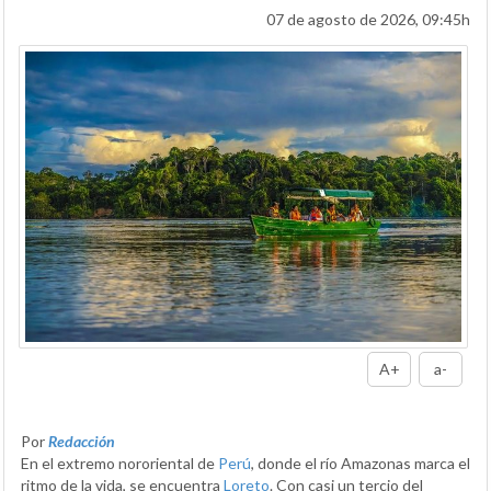
07 de agosto de 2026, 09:45h
A+
a-
Por
Redacción
En el extremo nororiental de
Perú
, donde el río Amazonas marca el
ritmo de la vida, se encuentra
Loreto
. Con casi un tercio del