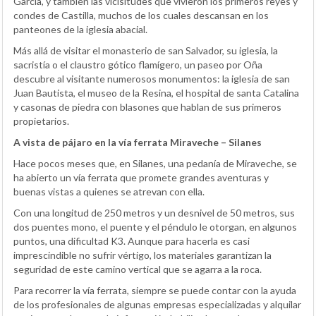
García, y también las vicisitudes que vivieron los primeros reyes y
condes de Castilla, muchos de los cuales descansan en los
panteones de la iglesia abacial.
Más allá de visitar el monasterio de san Salvador, su iglesia, la
sacristía o el claustro gótico flamígero, un paseo por Oña
descubre al visitante numerosos monumentos: la iglesia de san
Juan Bautista, el museo de la Resina, el hospital de santa Catalina
y casonas de piedra con blasones que hablan de sus primeros
propietarios.
A vista de pájaro en la vía ferrata Miraveche – Silanes
Hace pocos meses que, en Silanes, una pedanía de Miraveche, se
ha abierto un vía ferrata que promete grandes aventuras y
buenas vistas a quienes se atrevan con ella.
Con una longitud de 250 metros y un desnivel de 50 metros, sus
dos puentes mono, el puente y el péndulo le otorgan, en algunos
puntos, una dificultad K3. Aunque para hacerla es casi
imprescindible no sufrir vértigo, los materiales garantizan la
seguridad de este camino vertical que se agarra a la roca.
Para recorrer la vía ferrata, siempre se puede contar con la ayuda
de los profesionales de algunas empresas especializadas y alquilar