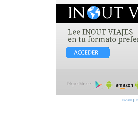
Portada
|
He