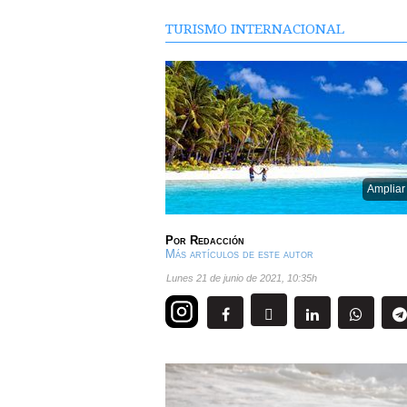
TURISMO INTERNACIONAL
Ampliar
Por
Redacción
Más artículos de este autor
lunes 21 de junio de 2021
,
10:35h