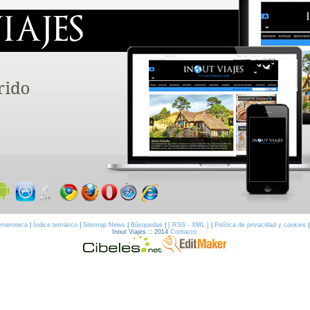
meroteca
|
Índice temático
|
Sitemap News
|
Búsquedas
|
[ RSS - XML ]
|
Política de privacidad y cookies
Inout Viajes :: 2014
Contacto