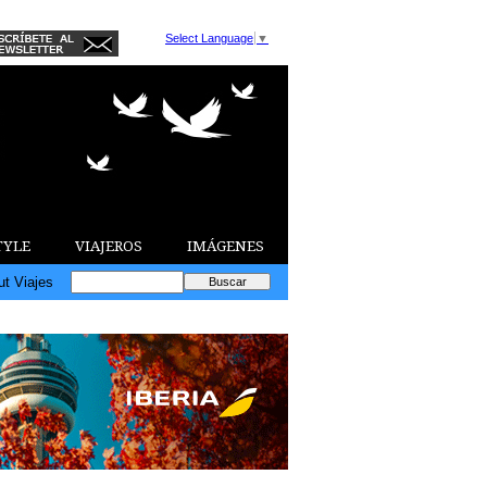
Select Language
▼
TYLE
VIAJEROS
IMÁGENES
ut Viajes