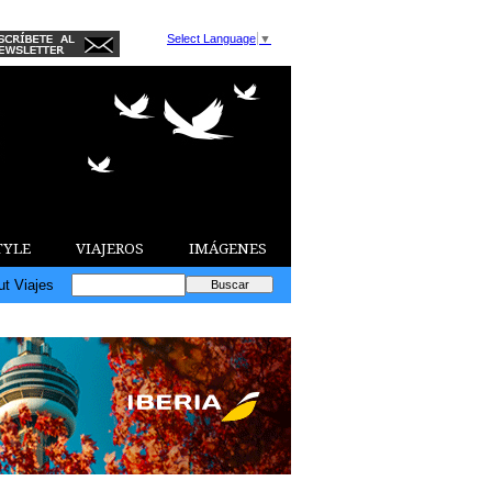
Select Language
▼
TYLE
VIAJEROS
IMÁGENES
ut Viajes