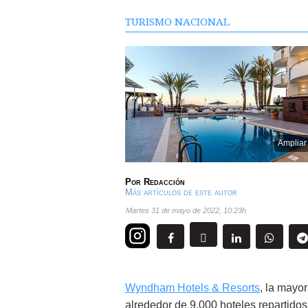
TURISMO NACIONAL
Ampliar
Por
Redacción
Más artículos de este autor
martes 31 de mayo de 2022
,
10:23h
Wyndham Hotels & Resorts
, la mayo
alrededor de 9.000 hoteles repartidos