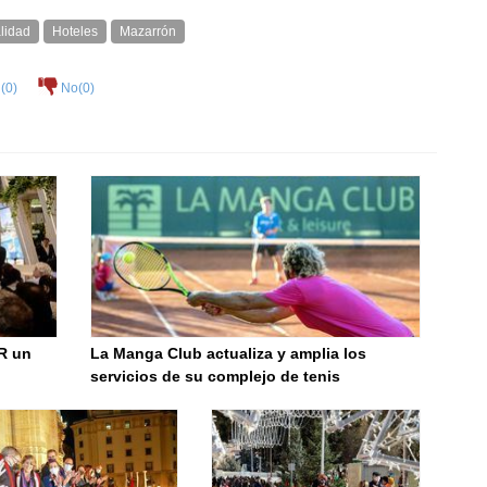
lidad
Hoteles
Mazarrón
(
0
)
No(
0
)
R un
La Manga Club actualiza y amplia los
servicios de su complejo de tenis