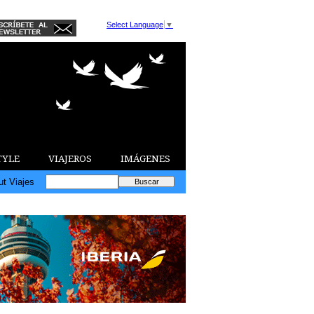
Select Language
▼
TYLE
VIAJEROS
IMÁGENES
ut Viajes