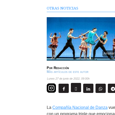
OTRAS NOTICIAS
Ampliar
Por
Redacción
Más artículos de este autor
lunes 27 de junio de 2022
,
09:00h
La
Compañía Nacional de Danza
vue
con un programa triple que emocionar