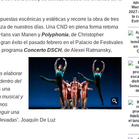
uestas escénicas y estéticas y recorre la obra de tres
nza de nuestros días. Una CND en plena forma retoma
s Hans van Manen y
Polyphonia
, de Christopher
ran éxito el pasado febrero en el Palacio de Festivales
el programa
Concerto DSCH
,
de Alexei Ratmansky,
.
s elaborar
dentro del
s una
n musical y
amos
eguir una
elevadas
’. Joaquín De Luz