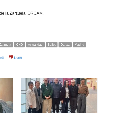
o de la Zarzuela. ORCAM.
 Zarzuela
CND
Actualidad
Ballet
Danza
Madrid
(
0
)
No(
0
)