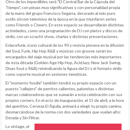
Otro de los imperdibles será "El Central Bar de la Cápsula del
Tiempo", con piezas muy significativas y con personalidad propia
de la mano del grupo Francisco Segarra, decorado al más puro
estilo sitcom televisivo de la época en la que triunfaron series
como Friends o Cheers. En este espacio se desarrollarán distintas
actividades, como una programación de DJ con platos y discos de
vinilo, con un scracht show, charlas y distintas presentaciones.
Enlacefunk, icono cultural de los 90 y revista pionera en la difusión
del Soul, Funk, Hip Hop R&B y músicas con groove serán los
encargados del viaje musical por las tendencias más importantes
de esta década (Golden Age Hip Hop, AcidJazz, New Jack Swing,
Divas Soul o R&B) reivindicando la figura del DJ y el formato vinilo
como soporte musical en sesiones temáticas.
El "momento foodie" también tendrá su propio espacio con un
puesto "callejero" de perritos calientes, palomitas y distintas
marcas colaboradoras que se sumarán a esta celebración con sus
propios corners. En el acto de inauguración, el 15 de abril, a la hora
del aperitivo, Cerveza El Águila, animará a elegir tu propio camino,
desmarcándose de la norma con dos variedades que vuelan alto:
Dorada y Sin Filtrar.
Lo vintage, el