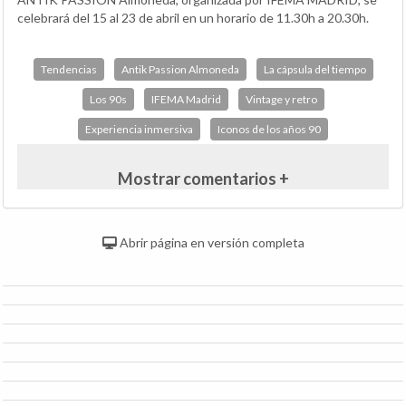
celebrará del 15 al 23 de abril en un horario de 11.30h a 20.30h.
Tendencias
Antik Passion Almoneda
La cápsula del tiempo
Los 90s
IFEMA Madrid
Vintage y retro
Experiencia inmersiva
Iconos de los años 90
Mostrar comentarios +
Abrir página en versión completa