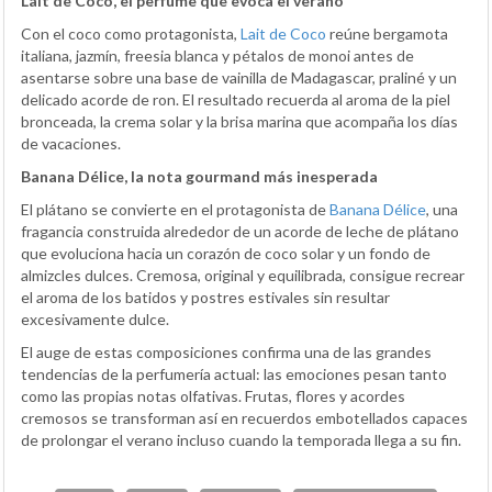
Lait de Coco, el perfume que evoca el verano
Con el coco como protagonista,
Lait de Coco
reúne bergamota
italiana, jazmín, freesia blanca y pétalos de monoi antes de
asentarse sobre una base de vainilla de Madagascar, praliné y un
delicado acorde de ron. El resultado recuerda al aroma de la piel
bronceada, la crema solar y la brisa marina que acompaña los días
de vacaciones.
Banana Délice, la nota gourmand más inesperada
El plátano se convierte en el protagonista de
Banana Délice
, una
fragancia construida alrededor de un acorde de leche de plátano
que evoluciona hacia un corazón de coco solar y un fondo de
almizcles dulces. Cremosa, original y equilibrada, consigue recrear
el aroma de los batidos y postres estivales sin resultar
excesivamente dulce.
El auge de estas composiciones confirma una de las grandes
tendencias de la perfumería actual: las emociones pesan tanto
como las propias notas olfativas. Frutas, flores y acordes
cremosos se transforman así en recuerdos embotellados capaces
de prolongar el verano incluso cuando la temporada llega a su fin.