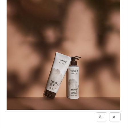
A+
a-