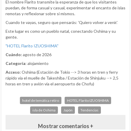
El nombre Flarito transmite la esperanza de que los visitantes
puedan, de forma casual y casual, experimentar el encanto de islas
remotas y reflexionar sobre sí mismos.
Cuando te vayas, seguro que pensarás: 'Quiero volver a venir.'
Este lugar es como un pueblo natal, conectando Oshima y su
gente.
"HOTEL Flarito IZUOSHIMA"
Cuándo:
agosto de 2026
Categoría
: alojamiento
Acceso:
Oshima (Estación de Tokio --> 3 horas en tren y ferry
rápido vía el muelle de Takeshiba / Estación de Shinjuku --> 2,5
horas en tren y avión vía el aeropuerto de Chofu)
hotel de temática retiro
HOTEL Flarito IZUOSHIMA
isla de Oshima
Japón
Tendencias
Mostrar comentarios +