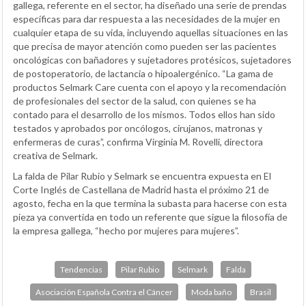
gallega, referente en el sector, ha diseñado una serie de prendas
específicas para dar respuesta a las necesidades de la mujer en
cualquier etapa de su vida, incluyendo aquellas situaciones en las
que precisa de mayor atención como pueden ser las pacientes
oncológicas con bañadores y sujetadores protésicos, sujetadores
de postoperatorio, de lactancia o hipoalergénico. “La gama de
productos Selmark Care cuenta con el apoyo y la recomendación
de profesionales del sector de la salud, con quienes se ha
contado para el desarrollo de los mismos. Todos ellos han sido
testados y aprobados por oncólogos, cirujanos, matronas y
enfermeras de curas”, confirma Virginia M. Rovelli, directora
creativa de Selmark.
La falda de Pilar Rubio y Selmark se encuentra expuesta en El
Corte Inglés de Castellana de Madrid hasta el próximo 21 de
agosto, fecha en la que termina la subasta para hacerse con esta
pieza ya convertida en todo un referente que sigue la filosofía de
la empresa gallega, “hecho por mujeres para mujeres”.
Tendencias
Pilar Rubio
Selmark
Falda
Asociación Española Contra el Cáncer
Moda baño
Brasil