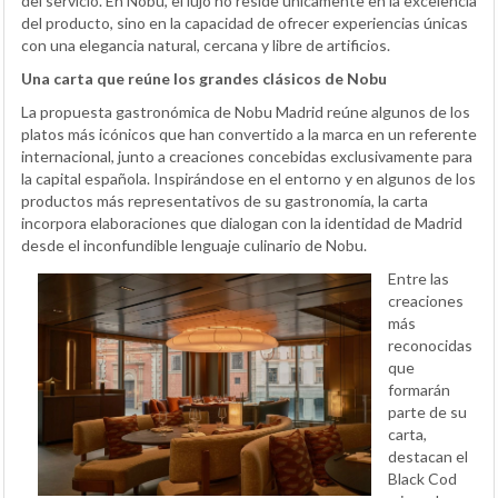
del servicio. En Nobu, el lujo no reside únicamente en la excelencia
del producto, sino en la capacidad de ofrecer experiencias únicas
con una elegancia natural, cercana y libre de artificios.
Una carta que reúne los grandes clásicos de Nobu
La propuesta gastronómica de Nobu Madrid reúne algunos de los
platos más icónicos que han convertido a la marca en un referente
internacional, junto a creaciones concebidas exclusivamente para
la capital española. Inspirándose en el entorno y en algunos de los
productos más representativos de su gastronomía, la carta
incorpora elaboraciones que dialogan con la identidad de Madrid
desde el inconfundible lenguaje culinario de Nobu.
Entre las
creaciones
más
reconocidas
que
formarán
parte de su
carta,
destacan el
Black Cod