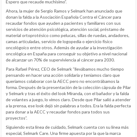
Espero que recaude muchísimo”.
Ahora, la mujer de Sergio Ramos y Selmark han anunciado que
donan la falda a la Asociación Española Contra el Cáncer para
recaudar fondos que ayuden a pacientes y familiares con sus
servicios de atención psicológica, atención social, préstamo de
material ortoprotésico como pelucas, sillas de ruedas, andadores,
camas articuladas, servicio de logopedia o ejercicio físico
oncológoico entre otros. Además de ayudar a la investigación
oncológica en España para conseguir su objetivo a nivel nacional
de alcanzar un 70% de superviviencia al cáncer para 2030.
Para Rafael Pérez, CEO de Selmark “llevábamos mucho tiempo
pensando en hacer una acción solidaria y teníamos claro que
queríamos colaborar con la AECC pero no encontrábamos la
forma. Después de la presentación de la colección cápsula de Pilar
y Selmark y tras el éxito del look Miranda, con el bañador y la falda
de volantes a juego, lo vimos claro. Desde que Pilar salió a atender
a la prensa, ese look dejó sin palabras a todos. Era la falda perfecta
para donar a la AECC y recaudar fondos para todos sus
proyectos”.
Siguiendo esta línea de cuidado, Selmark cuenta con su línea más
especial, Selmark Care. Una firme apuesta por la que la marca