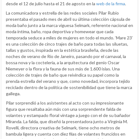
desde el 12 de julio hasta el 21 de agosto en la
web de la firma
.
La comunicadora y estrella de las redes sociales Pilar Rubio
presentaba el pasado mes de abril su última colección cápsula de
moda baño junto a la marca viguesa Selmark, referente nacional en
moda íntima, baño, ropa deportiva y homewear que cada
temporada seduce a miles de mujeres en todo el mundo. ‘Mare 23’
es una colección de cinco trajes de baño para todas las siluetas,
tallas y gustos, inspirada en la estética brasileña, desde las
noches de verano de Río de Janeiro, pasando por el carnaval, la
bossa nova y la coctelería, a la arquitectura del genio Oscar
Niemeyer o la flora y la fauna de sus más de 1.600 islas. Una
colección de trajes de baño que reivindica su papel como la
prenda estrella del verano y que, como novedad, incorpora tejido
reciclado dentro de la política de sostenibilidad que tiene la marca
gallega.
Pilar sorprendió a los asistentes al acto con su impresionante
figura que resaltaba aún más con una sorprendente falda de
volantes y estampado floral vintage a juego con el de su bañador
Miranda. La falda, que diseñó la presentadora junto a Virginia M.
Rovelli, directora creativa de Selmark, tiene ocho metros de
bambula ligera y cuenta con diez filas de volantes fruncidos en