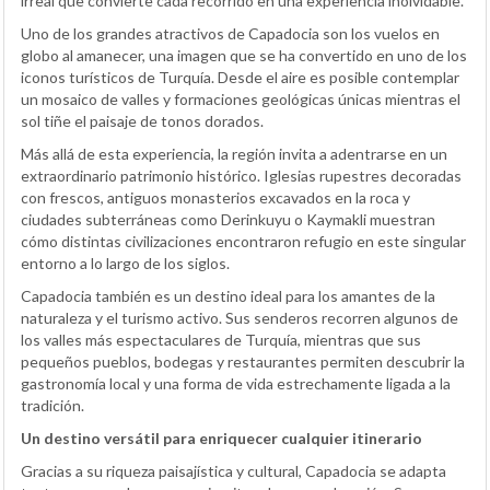
irreal que convierte cada recorrido en una experiencia inolvidable.
Uno de los grandes atractivos de Capadocia son los vuelos en
globo al amanecer, una imagen que se ha convertido en uno de los
iconos turísticos de Turquía. Desde el aire es posible contemplar
un mosaico de valles y formaciones geológicas únicas mientras el
sol tiñe el paisaje de tonos dorados.
Más allá de esta experiencia, la región invita a adentrarse en un
extraordinario patrimonio histórico. Iglesias rupestres decoradas
con frescos, antiguos monasterios excavados en la roca y
ciudades subterráneas como Derinkuyu o Kaymakli muestran
cómo distintas civilizaciones encontraron refugio en este singular
entorno a lo largo de los siglos.
Capadocia también es un destino ideal para los amantes de la
naturaleza y el turismo activo. Sus senderos recorren algunos de
los valles más espectaculares de Turquía, mientras que sus
pequeños pueblos, bodegas y restaurantes permiten descubrir la
gastronomía local y una forma de vida estrechamente ligada a la
tradición.
Un destino versátil para enriquecer cualquier itinerario
Gracias a su riqueza paisajística y cultural, Capadocia se adapta