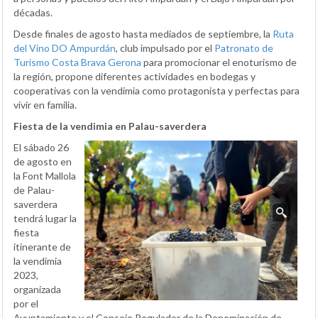
décadas.
Desde finales de agosto hasta mediados de septiembre, la
Ruta
del Vino DO Ampurdán
, club impulsado por el
Patronato de
Turismo Costa Brava Gerona
para promocionar el enoturismo de
la región, propone diferentes actividades en bodegas y
cooperativas con la vendimia como protagonista y perfectas para
vivir en familia.
Fiesta de la vendimia en Palau-saverdera
El sábado 26
de agosto en
la Font Mallola
de Palau-
saverdera
tendrá lugar la
fiesta
itinerante de
la vendimia
2023,
organizada
por el
Ayuntamiento y el Consejo Regulador de la Denominación de