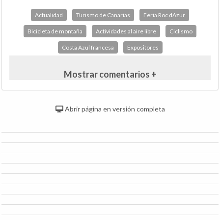
Actualidad
Turismo de Canarias
Feria Roc dAzur
Bicicleta de montaña
Actividades al aire libre
Ciclismo
Costa Azul francesa
Expositores
Mostrar comentarios +
Abrir página en versión completa