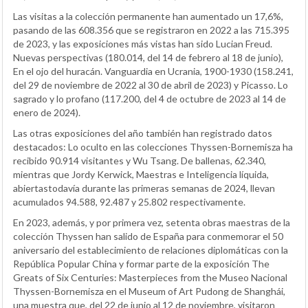
Las visitas a la colección permanente han aumentado un 17,6%,
pasando de las 608.356 que se registraron en 2022 a las 715.395
de 2023, y las exposiciones más vistas han sido Lucian Freud.
Nuevas perspectivas (180.014, del 14 de febrero al 18 de junio),
En el ojo del huracán. Vanguardia en Ucrania, 1900-1930 (158.241,
del 29 de noviembre de 2022 al 30 de abril de 2023) y Picasso. Lo
sagrado y lo profano (117.200, del 4 de octubre de 2023 al 14 de
enero de 2024).
Las otras exposiciones del año también han registrado datos
destacados: Lo oculto en las colecciones Thyssen-Bornemisza ha
recibido 90.914 visitantes y Wu Tsang. De ballenas, 62.340,
mientras que Jordy Kerwick, Maestras e Inteligencia líquida,
abiertastodavía durante las primeras semanas de 2024, llevan
acumulados 94.588, 92.487 y 25.802 respectivamente.
En 2023, además, y por primera vez, setenta obras maestras de la
colección Thyssen han salido de España para conmemorar el 50
aniversario del establecimiento de relaciones diplomáticas con la
República Popular China y formar parte de la exposición The
Greats of Six Centuries: Masterpieces from the Museo Nacional
Thyssen-Bornemisza en el Museum of Art Pudong de Shanghái,
una muestra que, del 22 de junio al 12 de noviembre, visitaron