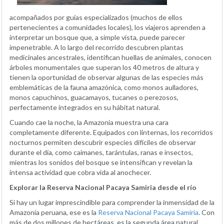
acompañados por guías especializados (muchos de ellos
pertenecientes a comunidades locales), los viajeros aprenden a
interpretar un bosque que, a simple vista, puede parecer
impenetrable. A lo largo del recorrido descubren plantas
medicinales ancestrales, identifican huellas de animales, conocen
árboles monumentales que superan los 40 metros de altura y
tienen la oportunidad de observar algunas de las especies más
emblemáticas de la fauna amazónica, como monos aulladores,
monos capuchinos, guacamayos, tucanes o perezosos,
perfectamente integrados en su hábitat natural.
Cuando cae la noche, la Amazonía muestra una cara
completamente diferente. Equipados con linternas, los recorridos
nocturnos permiten descubrir especies difíciles de observar
durante el día, como caimanes, tarántulas, ranas e insectos,
mientras los sonidos del bosque se intensifican y revelan la
intensa actividad que cobra vida al anochecer.
Explorar la Reserva Nacional Pacaya Samiria desde el río
Si hay un lugar imprescindible para comprender la inmensidad de la
Amazonía peruana, ese es la
Reserva Nacional Pacaya Samiria
. Con
más de dos millones de hectáreas, es la segunda área natural