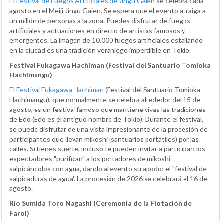
El
Festival de Fuegos Artificiales de Jingu Gaien
se celebra cada
agosto en el Meiji Jingu Gaien. Se espera que el evento atraiga a
un millón de personas a la zona. Puedes disfrutar de fuegos
artificiales y actuaciones en directo de artistas famosos y
emergentes. La imagen de 10.000 fuegos artificiales estallando
en la ciudad es una tradición veraniego imperdible en Tokio.
Festival Fukagawa Hachiman (Festival del Santuario Tomioka
Hachimangu)
El Festival Fukagawa Hachiman
(Festival del Santuario Tomioka
Hachimangu), que normalmente se celebra alrededor del 15 de
agosto, es un festival famoso que mantiene vivas las tradiciones
de Edo (Edo es el antiguo nombre de Tokio). Durante el festival,
se puede disfrutar de una vista impresionante de la procesión de
participantes que llevan mikoshi (santuarios portátiles) por las
calles. Si tienes suerte, incluso te pueden invitar a participar: los
espectadores "purifican" a los portadores de mikoshi
salpicándolos con agua, dando al evento su apodo: el "festival de
salpicaduras de agua". La procesión de 2026 se celebrará el 16 de
agosto.
Río Sumida Toro Nagashi (Ceremonia de la Flotación de
Farol)