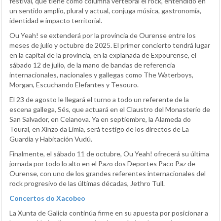
festival, que tiene como columna vertebral el rock, entendido en
un sentido amplio, plural y actual, conjuga música, gastronomía,
identidad e impacto territorial.
Ou Yeah! se extenderá por la provincia de Ourense entre los
meses de julio y octubre de 2025. El primer concierto tendrá lugar
en la capital de la provincia, en la explanada de Expourense, el
sábado 12 de julio, de la mano de bandas de referencia
internacionales, nacionales y gallegas como The Waterboys,
Morgan, Escuchando Elefantes y Tesouro.
El 23 de agosto le llegará el turno a todo un referente de la
escena gallega, Sés, que actuará en el Claustro del Monasterio de
San Salvador, en Celanova. Ya en septiembre, la Alameda do
Toural, en Xinzo da Limia, será testigo de los directos de La
Guardia y Habitación Vudú.
Finalmente, el sábado 11 de octubre, Ou Yeah! ofrecerá su última
jornada por todo lo alto en el Pazo dos Deportes Paco Paz de
Ourense, con uno de los grandes referentes internacionales del
rock progresivo de las últimas décadas, Jethro Tull.
Concertos do Xacobeo
La Xunta de Galicia continúa firme en su apuesta por posicionar a