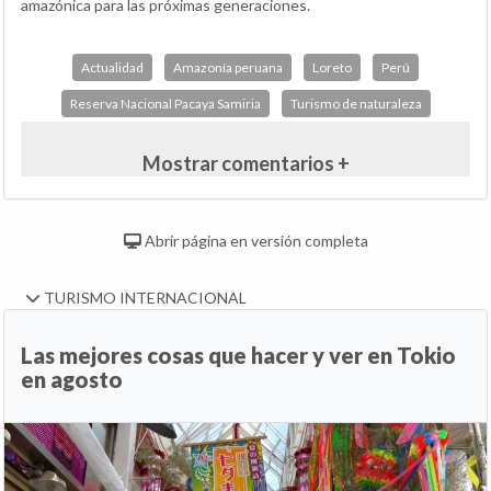
amazónica para las próximas generaciones.
Actualidad
Amazonía peruana
Loreto
Perú
Reserva Nacional Pacaya Samiria
Turismo de naturaleza
Mostrar comentarios +
Abrir página en versión completa
TURISMO INTERNACIONAL
Las mejores cosas que hacer y ver en Tokio
en agosto
Anterior
Si