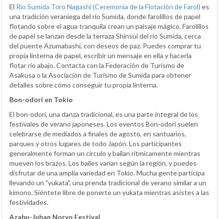
El
Río Sumida Toro Nagashi (Ceremonia de la Flotación de Farol)
es
una tradición veraniega del río Sumida, donde farolillos de papel
flotando sobre el agua tranquila crean un paisaje mágico. Farolillos
de papel se lanzan desde la terraza Shinsui del río Sumida, cerca
del puente Azumabashi, con deseos de paz. Puedes comprar tu
propia linterna de papel, escribir un mensaje en ella y hacerla
flotar río abajo. Contacta con la Federación de Turismo de
Asakusa o la Asociación de Turismo de Sumida para obtener
detalles sobre cómo conseguir tu propia linterna.
Bon-odori en Tokio
El bon-odori, una danza tradicional, es una parte integral de los
festivales de verano japoneses. Los eventos Bon-odori suelen
celebrarse de mediados a finales de agosto, en santuarios,
parques y otros lugares de todo Japón. Los participantes
generalmente forman un círculo y bailan rítmicamente mientras
mueven los brazos. Los bailes varían según la región, y puedes
disfrutar de una amplia variedad en Tokio. Mucha gente participa
llevando un "yukata", una prenda tradicional de verano similar a un
kimono. Siéntete libre de ponerte un yukata mientras asistes a las
festividades.
Azabu-Juban Noryo Festival