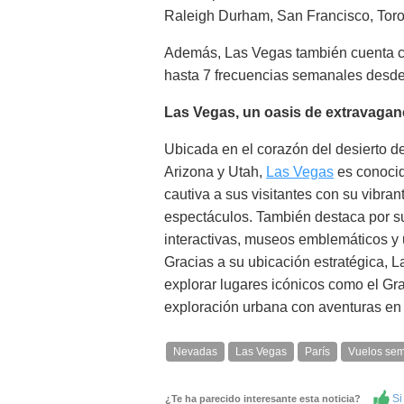
Raleigh Durham, San Francisco, Toro
Además, Las Vegas también cuenta co
hasta 7 frecuencias semanales desd
Las Vegas, un oasis de extravaganc
Ubicada en el corazón del desierto de
Arizona y Utah,
Las Vegas
es conocid
cautiva a sus visitantes con su vibra
espectáculos. También destaca por su 
interactivas, museos emblemáticos y u
Gracias a su ubicación estratégica, L
explorar lugares icónicos como el Gr
exploración urbana con aventuras en 
Nevadas
Las Vegas
París
Vuelos se
Si 
¿Te ha parecido interesante esta noticia?