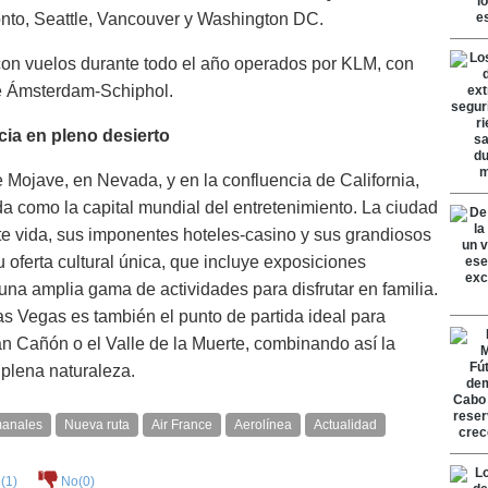
nto, Seattle, Vancouver y Washington DC.
n vuelos durante todo el año operados por KLM, con
e Ámsterdam-Schiphol.
ia en pleno desierto
 Mojave, en Nevada, y en la confluencia de California,
a como la capital mundial del entretenimiento. La ciudad
nte vida, sus imponentes hoteles-casino y sus grandiosos
oferta cultural única, que incluye exposiciones
na amplia gama de actividades para disfrutar en familia.
as Vegas es también el punto de partida ideal para
an Cañón o el Valle de la Muerte, combinando así la
plena naturaleza.
manales
Nueva ruta
Air France
Aerolínea
Actualidad
(
1
)
No(
0
)