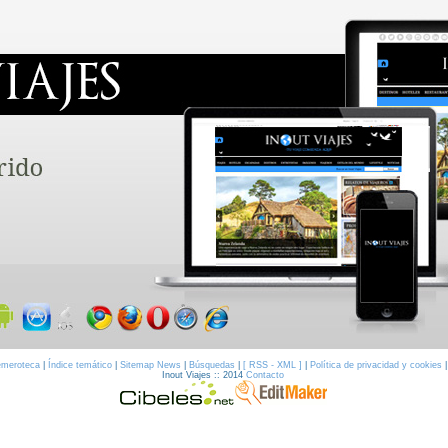
meroteca
|
Índice temático
|
Sitemap News
|
Búsquedas
|
[ RSS - XML ]
|
Política de privacidad y cookies
Inout Viajes :: 2014
Contacto