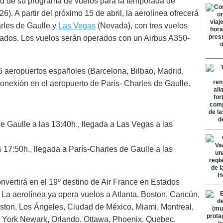
d de su programa de vuelos para la temporada de
6). A partir del próximo 15 de abril, la aerolínea ofrecerá
arles de Gaulle y
Las Vegas
(Nevada), con tres vuelos
bados. Los vuelos serán operados con un Airbus A350-
 6 aeropuertos españoles (Barcelona, Bilbao, Madrid,
conexión en el aeropuerto de París- Charles de Gaulle.
e Gaulle a las 13:40h., llegada a Las Vegas a las
 17:50h., llegada a París-Charles de Gaulle a las
nvertirá en el 19º destino de Air France en Estados
 La aerolínea ya opera vuelos a Atlanta, Boston, Cancún,
uston, Los Ángeles, Ciudad de México, Miami, Montreal,
 York Newark, Orlando, Ottawa, Phoenix, Quebec,