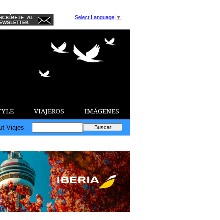
Select Language
▼
TYLE
VIAJEROS
IMÁGENES
ut Viajes