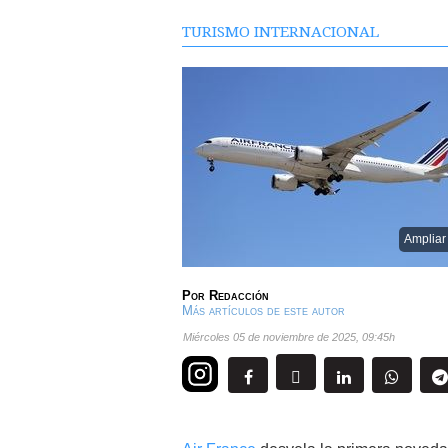
TURISMO INTERNACIONAL
Ampliar
Por
Redacción
Más artículos de este autor
miércoles 05 de noviembre de 2025
,
09:45h