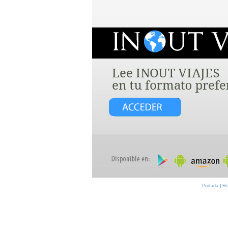
Portada
|
He