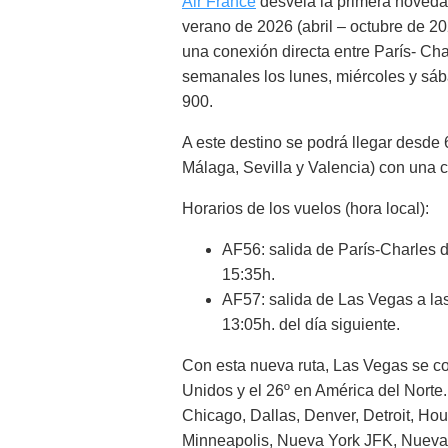
Air France
desvela la primera noveda
verano de 2026 (abril – octubre de 202
una conexión directa entre París- Ch
semanales los lunes, miércoles y sá
900.
A este destino se podrá llegar desde
Málaga, Sevilla y Valencia) con una 
Horarios de los vuelos (hora local):
AF56: salida de París-Charles d
15:35h.
AF57: salida de Las Vegas a las
13:05h. del día siguiente.
Con esta nueva ruta, Las Vegas se co
Unidos y el 26º en América del Norte.
Chicago, Dallas, Denver, Detroit, Ho
Minneapolis, Nueva York JFK, Nueva