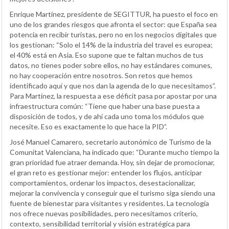
Enrique Martínez, presidente de SEGITTUR, ha puesto el foco en
uno de los grandes riesgos que afronta el sector: que España sea
potencia en recibir turistas, pero no en los negocios digitales que
los gestionan: “Solo el 14% de la industria del travel es europea;
el 40% está en Asia. Eso supone que te faltan muchos de tus
datos, no tienes poder sobre ellos, no hay estándares comunes,
no hay cooperación entre nosotros. Son retos que hemos
identificado aquí y que nos dan la agenda de lo que necesitamos”.
Para Martínez, la respuesta a ese déficit pasa por apostar por una
infraestructura común: “Tiene que haber una base puesta a
disposición de todos, y de ahí cada uno toma los módulos que
necesite. Eso es exactamente lo que hace la PID”.
José Manuel Camarero, secretario autonómico de Turismo de la
Comunitat Valenciana, ha indicado que: “Durante mucho tiempo la
gran prioridad fue atraer demanda. Hoy, sin dejar de promocionar,
el gran reto es gestionar mejor: entender los flujos, anticipar
comportamientos, ordenar los impactos, desestacionalizar,
mejorar la convivencia y conseguir que el turismo siga siendo una
fuente de bienestar para visitantes y residentes. La tecnología
nos ofrece nuevas posibilidades, pero necesitamos criterio,
contexto, sensibilidad territorial y visión estratégica para