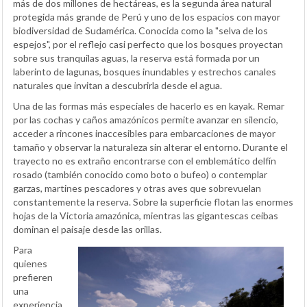
más de dos millones de hectáreas, es la segunda área natural
protegida más grande de Perú y uno de los espacios con mayor
biodiversidad de Sudamérica. Conocida como la "selva de los
espejos", por el reflejo casi perfecto que los bosques proyectan
sobre sus tranquilas aguas, la reserva está formada por un
laberinto de lagunas, bosques inundables y estrechos canales
naturales que invitan a descubrirla desde el agua.
Una de las formas más especiales de hacerlo es en kayak. Remar
por las cochas y caños amazónicos permite avanzar en silencio,
acceder a rincones inaccesibles para embarcaciones de mayor
tamaño y observar la naturaleza sin alterar el entorno. Durante el
trayecto no es extraño encontrarse con el emblemático delfín
rosado (también conocido como boto o bufeo) o contemplar
garzas, martines pescadores y otras aves que sobrevuelan
constantemente la reserva. Sobre la superficie flotan las enormes
hojas de la Victoria amazónica, mientras las gigantescas ceibas
dominan el paisaje desde las orillas.
Para
quienes
prefieren
una
experiencia