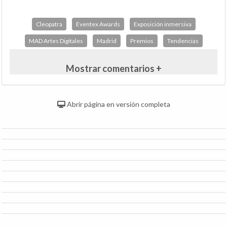
Cleopatra
Eventex Awards
Exposición inmersiva
MAD Artes Digitales
Madrid
Premios
Tendencias
Mostrar comentarios +
Abrir página en versión completa