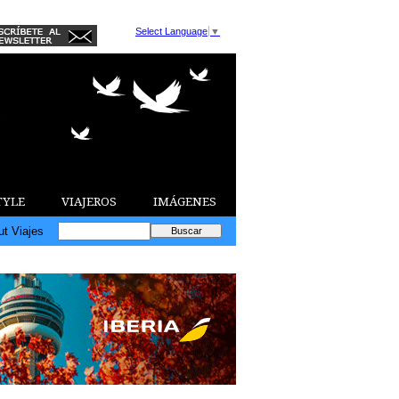
Select Language
▼
TYLE
VIAJEROS
IMÁGENES
ut Viajes