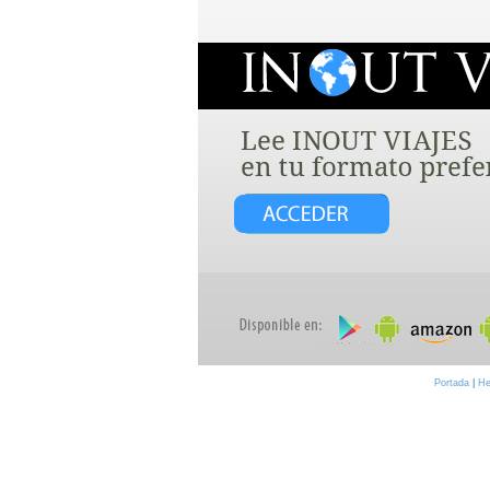
Portada
|
He