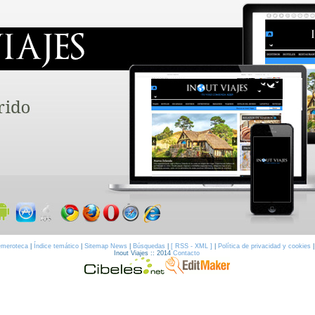
meroteca
|
Índice temático
|
Sitemap News
|
Búsquedas
|
[ RSS - XML ]
|
Política de privacidad y cookies
Inout Viajes :: 2014
Contacto