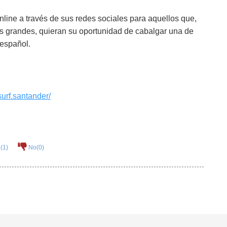
line a través de sus redes sociales para aquellos que,
las grandes, quieran su oportunidad de cabalgar una de
 español.
urf.santander/
(
1
)
No(
0
)