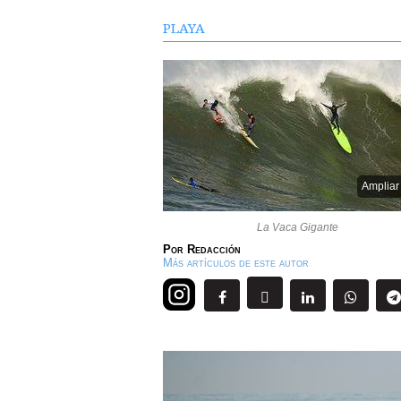
PLAYA
Ampliar
La Vaca Gigante
Por
Redacción
Más artículos de este autor