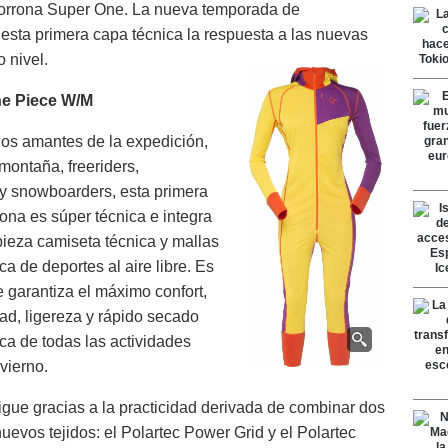
Norrona Super One. La nueva temporada de
esta primera capa técnica la respuesta a las nuevas
 nivel.
e Piece W/M
los amantes de la expedición,
montaña, freeriders,
y snowboarders, esta primera
ona es súper técnica e integra
pieza camiseta técnica y mallas
ica de deportes al aire libre. Es
 garantiza el máximo confort,
dad, ligereza y rápido secado
ica de todas las actividades
vierno.
igue gracias a la practicidad derivada de combinar dos
nuevos tejidos: el Polartec Power Grid y el Polartec