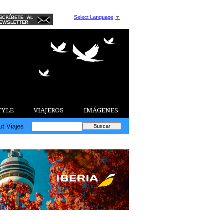
Select Language
▼
TYLE
VIAJEROS
IMÁGENES
ut Viajes