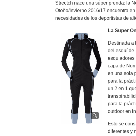
Strectch nace una súper prenda: la 
Otoño/Invierno 2016/17 encuentra en 
necesidades de los deportistas de alto
La Super On
Destinada a 
del esquí de 
esquiadores 
capa de Norr
en una sola 
para la práct
un 2 en 1 que
transpirabili
para la práct
outdoor en in
Esto se cons
diferentes y 