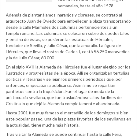
semanales, hasta el año 1578.
Además de plantar álamos, naranjos y cipreses, se contrató al
arquitecto Juan de Oviedo para embellecer la plaza transportando
desde la calle Mármoles dos columnas pertenecientes a un
templo romano. Las columnas se colocaron sobre dos pedestales
y, encima de éstas, se pusieron las estatuas de Hércules,
fundador de Sevilla, y Julio César, que la amuralló. La figura de
Hércules, que lleva el rostro de Carlos I, costó 56.250 maravedíes,
y la de Julio César, 60.000.
En el siglo XVII la Alameda de Hércules fue el lugar elegido por los
ilustrados y progresistas de la época. Allí se organizaban tertulias
políticas y literarias y se leían los primeros periódicos que, por
entonces, empezaban a publicarse. Asimismo se repartían
panfletos contra la Inquisición. Fue el lugar de moda de la
aristocracia sevillana, que fue trasladándose a los Jardines de
Cristina lo que dejó la Alameda completamente abandonada.
Hasta 2001 fue muy famoso el mercadillo de los domingos si bien
este popular paseo, una de las plazas favoritas de los sevillanos en
la actualidad, tiene mucha más historia.
Tras visitar la Alameda se puede continuar hasta la calle Feria,