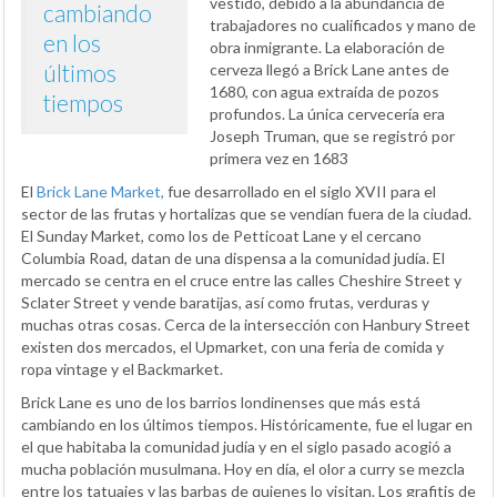
vestido, debido a la abundancia de
cambiando
trabajadores no cualificados y mano de
en los
obra inmigrante. La elaboración de
últimos
cerveza llegó a Brick Lane antes de
1680, con agua extraída de pozos
tiempos
profundos. La única cervecería era
Joseph Truman, que se registró por
primera vez en 1683
El
Brick Lane Market,
fue desarrollado en el siglo XVII para el
sector de las frutas y hortalizas que se vendían fuera de la ciudad.
El Sunday Market, como los de Petticoat Lane y el cercano
Columbia Road, datan de una dispensa a la comunidad judía. El
mercado se centra en el cruce entre las calles Cheshire Street y
Sclater Street y vende baratijas, así como frutas, verduras y
muchas otras cosas. Cerca de la intersección con Hanbury Street
existen dos mercados, el Upmarket, con una feria de comida y
ropa vintage y el Backmarket.
Brick Lane es uno de los barrios londinenses que más está
cambiando en los últimos tiempos. Históricamente, fue el lugar en
el que habitaba la comunidad judía y en el siglo pasado acogió a
mucha población musulmana. Hoy en día, el olor a curry se mezcla
entre los tatuajes y las barbas de quienes lo visitan. Los grafitis de