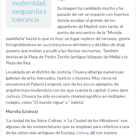
modernidad,
Su imagen ha cambiado mucho y ha
vanguardia y
pasado de ser un espacio con fuentes
tolerancia
donde acudían el gremio de los
aguadores de Madrid; más tarde, el
punto de encuentro de la “Movida
madrileña” hasta lo que es hoy: un lugar repleto de terrazas, gente
fotografiándose en su icónica boca del metro y desfiles de drag
queens que invitan a acudir a las fiestas nocturnas. También
destacan la Plaza de Pedro Zerolo (antigua Vázquez de Mella) y la
Plaza del Rey.
Localizada en el distrito de Justicia, Chueca alberga numerosas
galerías de arte, mercados, teatros y museos. Muy cerca se
encuentra el Palacio Longoria, uno de los pocos ejemplos de
arquitectura modernista con las que cuenta la capital. Como dato
curioso, Chueca ha sido escenario cinematográfico en múltiples
rodajes, como “El mundo sigue” o “Julieta”.
Marvila (Lisboa)
‘La ciudad de las Siete Colinas’ o ‘La Ciudad de los Miradores’ son
algunas de las nomenclaturas que se emplean para referirse a una
de las urbes más antiguas de Europa,
Lisboa
, allí nos espera