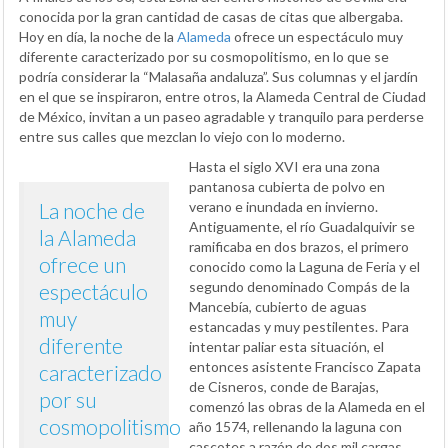
conocida por la gran cantidad de casas de citas que albergaba.
Hoy en día, la noche de la
Alameda
ofrece un espectáculo muy
diferente caracterizado por su cosmopolitismo, en lo que se
podría considerar la “Malasaña andaluza”. Sus columnas y el jardín
en el que se inspiraron, entre otros, la Alameda Central de Ciudad
de México, invitan a un paseo agradable y tranquilo para perderse
entre sus calles que mezclan lo viejo con lo moderno.
Hasta el siglo XVI era una zona
pantanosa cubierta de polvo en
La noche de
verano e inundada en invierno.
Antiguamente, el río Guadalquivir se
la Alameda
ramificaba en dos brazos, el primero
ofrece un
conocido como la Laguna de Feria y el
segundo denominado Compás de la
espectáculo
Mancebía, cubierto de aguas
muy
estancadas y muy pestilentes. Para
diferente
intentar paliar esta situación, el
entonces asistente Francisco Zapata
caracterizado
de Cisneros, conde de Barajas,
por su
comenzó las obras de la Alameda en el
cosmopolitismo
año 1574, rellenando la laguna con
cascotes a razón de dos mil cargas