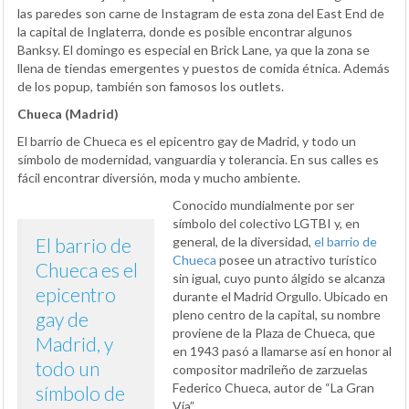
las paredes son carne de Instagram de esta zona del East End de
la capital de Inglaterra, donde es posible encontrar algunos
Banksy. El domingo es especial en Brick Lane, ya que la zona se
llena de tiendas emergentes y puestos de comida étnica. Además
de los popup, también son famosos los outlets.
Chueca (Madrid)
El barrio de Chueca es el epicentro gay de Madrid, y todo un
símbolo de modernidad, vanguardia y tolerancia. En sus calles es
fácil encontrar diversión, moda y mucho ambiente.
Conocido mundialmente por ser
símbolo del colectivo LGTBI y, en
El barrio de
general, de la diversidad,
el barrio de
Chueca
posee un atractivo turístico
Chueca es el
sin igual, cuyo punto álgido se alcanza
epicentro
durante el Madrid Orgullo. Ubicado en
pleno centro de la capital, su nombre
gay de
proviene de la Plaza de Chueca, que
Madrid, y
en 1943 pasó a llamarse así en honor al
todo un
compositor madrileño de zarzuelas
Federico Chueca, autor de “La Gran
símbolo de
Vía”.