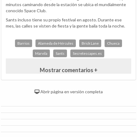
minutos caminando desde la estación se ubica el mundialmente
conocido Space Club.
Sants incluso tiene su propio festival en agosto. Durante ese
mes, las calles se visten de fiesta y la gente baila toda la noche.
Barrios
Alameda de Hércules
Brick Lane
Chueca
Marvila
Sants
Secretescapes.es
Mostrar comentarios +
Abrir página en versión completa