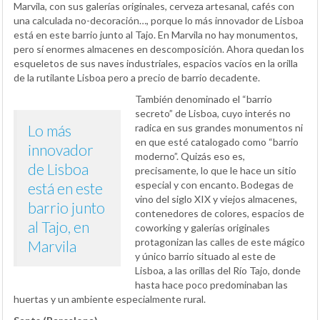
Marvila, con sus galerías originales, cerveza artesanal, cafés con
una calculada no-decoración…, porque lo más innovador de Lisboa
está en este barrio junto al Tajo. En Marvila no hay monumentos,
pero sí enormes almacenes en descomposición. Ahora quedan los
esqueletos de sus naves industriales, espacios vacíos en la orilla
de la rutilante Lisboa pero a precio de barrio decadente.
También denominado el “barrio
secreto” de Lisboa, cuyo interés no
Lo más
radica en sus grandes monumentos ni
en que esté catalogado como “barrio
innovador
moderno”. Quizás eso es,
de Lisboa
precisamente, lo que le hace un sitio
especial y con encanto. Bodegas de
está en este
vino del siglo XIX y viejos almacenes,
barrio junto
contenedores de colores, espacios de
al Tajo, en
coworking y galerías originales
protagonizan las calles de este mágico
Marvila
y único barrio situado al este de
Lisboa, a las orillas del Río Tajo, donde
hasta hace poco predominaban las
huertas y un ambiente especialmente rural.