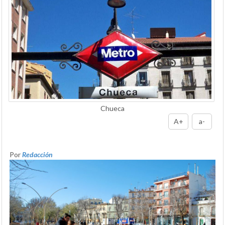
Chueca
A+
a-
Por
Redacción