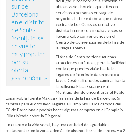
del lugar. Alrededor de la estación se
sur de
ubican varios hoteles que ofrecen
servicios a personas en viaje de
Barcelona,
negocios. Esto se debe a que el área
en el distrito
vecina de Les Corts es un activo
de Sants-
distrito financiero y muchas veces se
llevan a cabo convenciones en el
Montjuic, se
Centro de Convenciones de la Fira de
ha vuelto
la Plaça Espanya.
muy popular
El área de Sants no tiene muchas
por su
atracciones turísticas, pero la facilidad
oferta
con la que puedes viajar hasta los
lugares de interés le da un punto a
gastronómica
favor. Desde allí puedes caminar hasta
la bellísima Plaça Espanya y al
Montjuïc, donde encontrarás el Poble
Espanyol, la Fuente Mágica y las salas de la Fira de Barcelona. Si
caminas para el otro lado llegarás al Camp Nou, a los campos del
FC de Barcelona o podrás hacer algunas compras en el Complejo
L'Illa ubicado sobre la Diagonal.
En cuanto a la vida social, hay una cantidad de agradables
restaurantes en la zona, además de algunos bares decentes, y a 2