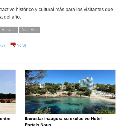
activo histórico y cultural más para los visitantes que
a del año.
e Marivent
Joan Miro
(
0
)
No(
0
)
 entre
Iberostar inaugura su exclusivo Hotel
Portals Nous