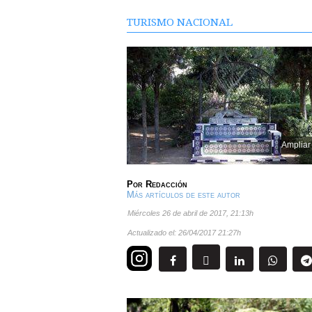
TURISMO NACIONAL
Ampliar
Por
Redacción
Más artículos de este autor
miércoles 26 de abril de 2017
,
21:13h
Actualizado el:
26/04/2017 21:27h