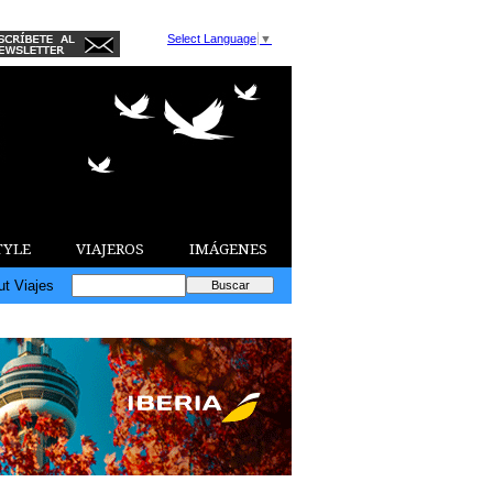
Select Language
▼
TYLE
VIAJEROS
IMÁGENES
ut Viajes