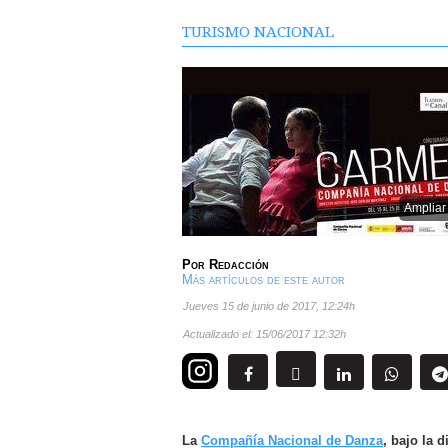
TURISMO NACIONAL
Ampliar
Por
Redacción
Más artículos de este autor
jueves 15 de junio de 2017
,
12:24h
Actualizado el:
15/06/2017 12:32h
La
Compañía Nacional de Danza
, bajo la 