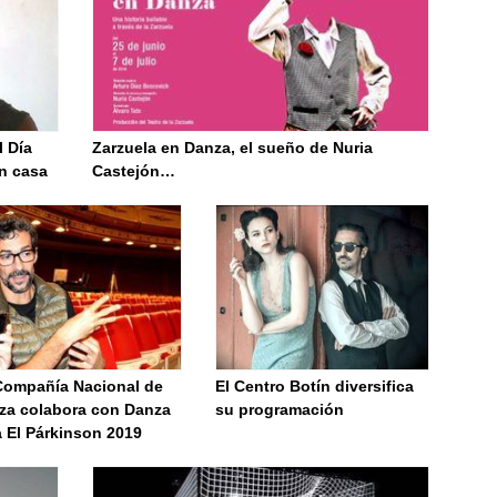
l Día
Zarzuela en Danza, el sueño de Nuria
en casa
Castejón…
Compañía Nacional de
El Centro Botín diversifica
za colabora con Danza
su programación
a El Párkinson 2019