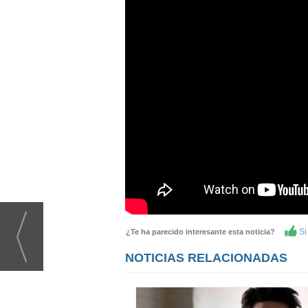
Si 
¿Te ha parecido interesante esta noticia?
NOTICIAS RELACIONADAS