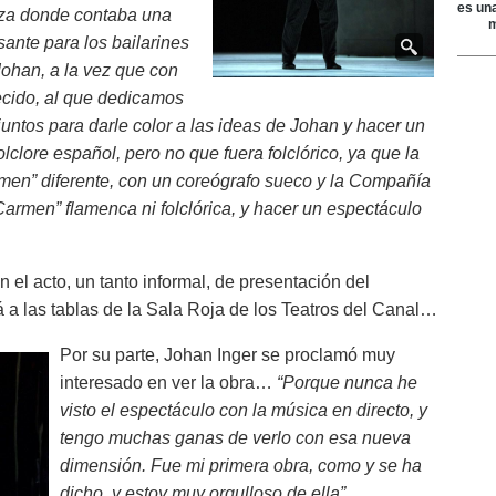
ieza donde contaba una
sante para los bailarines
ohan, a la vez que con
ecido, al que dedicamos
juntos para darle color a las ideas de Johan y hacer un
lclore español, pero no que fuera folclórico, ya que la
rmen” diferente, con un coreógrafo sueco y la Compañía
armen” flamenca ni folclórica, y hacer un espectáculo
n el acto, un tanto informal, de presentación del
á a las tablas de la Sala Roja de los Teatros del Canal…
Por su parte, Johan Inger se proclamó muy
interesado en ver la obra…
“Porque nunca he
visto el espectáculo con la música en directo, y
tengo muchas ganas de verlo con esa nueva
dimensión. Fue mi primera obra, como y se ha
dicho, y estoy muy orgulloso de ella”