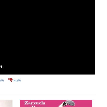
(
0
)
No(
0
)