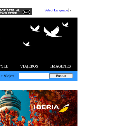
Select Language
▼
TYLE
VIAJEROS
IMÁGENES
ut Viajes