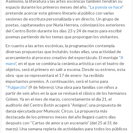
Asimismo, la literatura y las artes escénicas también tendrán su
espacio durante los primeros meses del año. “
La poesía se hace
”
pretende acercar este género literario al público con varias
sesiones de escritura personalizada y en directo. Un grupo de
poetas, capitaneados por Nuria Herrera, colonizará los exteriores
del Centro Botín durante los días 23 y 24 de marzo para escribir
poemas partiendo de los temas que propongan los visitantes.
En cuanto a las artes escénicas, la programación contempla
diversas propuestas que incluirán, todas ellas, una actividad de
acercamiento al proceso creativo del espectáculo. El montaje “
A
mano
”, en el que se combina la cerámica artística con el teatro de
objetos, será el primero en salir a escena. Desde su estreno, esta
obra -que se representará el 17 de enero- ha recibido
importantes premios. A continuación, será el turno para
“
Pulgarcito
” (9 de febrero). Una obra para familias con niños a
partir de seis años en la que se revisará el clásico de los hermanos
Grimm. Ya en el mes de marzo, concretamente el día 21, el
auditorio del Centro Botín acogerá “Amigoo”, una propuesta de
danza ejecutada por Mumusic Circus. La propuesta más
destacada de los primeros meses del año llegará cuatro días
después con “Cartas de amor a un escenario” (del 25 al 31 de
marzo). Una semana repleta de actividades para todos los públicos