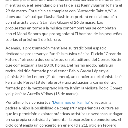
mientras que el legendario pianista de jazz Kenny Barron lo hará el
29 de marzo. Este ciclo se completa con “Antarctic Takt A/V”, el
show audiovisual que Dasha Rush interpretará en colaboración
con el artista visual Stanislav Glazov el 26 de marzo. Las
propuestas en torno a la música contemporánea se completan
con el Menú Sonoro que protagonizará El hombre de las pequeñas
teorías el próximo 1 de febrero.
Además, la programación mantiene su tradicional espacio
dedicado a preservar y difundir la música clásica. El ciclo “Creando
Futuros” ofrecerá dos conciertos en el auditorio del Centro Botín
que comenzarán a las 20:00 horas. Del mismo modo, habrá un
recital del dúo formado por el tenor Pablo García López y el
pianista Simón Leeper (21 de enero), un concierto del pianista Luis
Fernando Pérez (18 de febrero) y una actuación a cargo del trío
formado por la mezzosoprano Marta Knörr, la violista Rocío Gómez
y el pianista Aurelio Viribay (18 de marzo).
Por último, los conciertos “
Domingos en Familia
” ofrecerán a
padres e hijos la posibilidad de compartir experiencias culturales
que les permitirán explorar prácticas artísticas novedosas, indagar
en su propia creatividad y fomentar la expresión de emociones. El
ciclo contempla un concierto en enero (día 21), otro en febrero