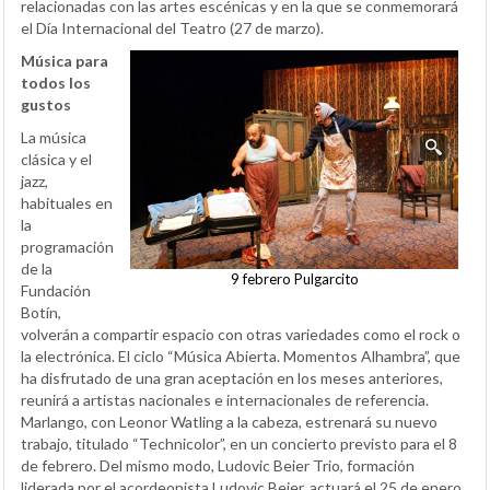
relacionadas con las artes escénicas y en la que se conmemorará
el Día Internacional del Teatro (27 de marzo).
Música para
todos los
gustos
La música
clásica y el
jazz,
habituales en
la
programación
de la
9 febrero Pulgarcito
Fundación
Botín,
volverán a compartir espacio con otras variedades como el rock o
la electrónica. El ciclo “Música Abierta. Momentos Alhambra”, que
ha disfrutado de una gran aceptación en los meses anteriores,
reunirá a artistas nacionales e internacionales de referencia.
Marlango, con Leonor Watling a la cabeza, estrenará su nuevo
trabajo, titulado “Technicolor”, en un concierto previsto para el 8
de febrero. Del mismo modo, Ludovic Beier Trio, formación
liderada por el acordeonista Ludovic Beier, actuará el 25 de enero,