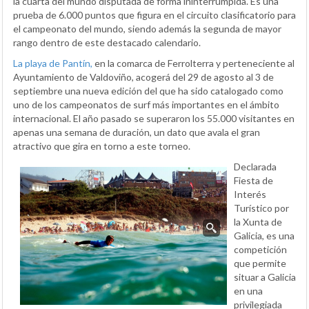
la cuarta del mundo disputada de forma ininterrumpida. Es una
prueba de 6.000 puntos que figura en el circuito clasificatorio para
el campeonato del mundo, siendo además la segunda de mayor
rango dentro de este destacado calendario.
La playa de Pantín,
en la comarca de Ferrolterra y perteneciente al
Ayuntamiento de Valdoviño, acogerá del 29 de agosto al 3 de
septiembre una nueva edición del que ha sido catalogado como
uno de los campeonatos de surf más importantes en el ámbito
internacional. El año pasado se superaron los 55.000 visitantes en
apenas una semana de duración, un dato que avala el gran
atractivo que gira en torno a este torneo.
Declarada
Fiesta de
Interés
Turístico por
la Xunta de
Galicia, es una
competición
que permite
situar a Galicia
en una
privilegiada