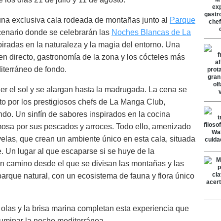
 una exclusiva cala rodeada de montañas junto al
Parque
scenario donde se celebrarán las
Noches Blancas de La
iradas en la naturaleza y la magia del entorno. Una
en directo, gastronomía de la zona y los cócteles más
iterráneo de fondo.
r el sol y se alargan hasta la madrugada. La cena se
o por los prestigiosos chefs de La Manga Club,
indo. Un sinfín de sabores inspirados en la cocina
amosa por sus pescados y arroces. Todo ello, amenizado
 velas, que crean un ambiente único en esta cala, situada
 Un lugar al que escaparse si se huye de la
un camino desde el que se divisan las montañas y las
rque natural, con un ecosistema de fauna y flora único
s olas y la brisa marina completan esta experiencia que
iluminar la noche mediterránea.