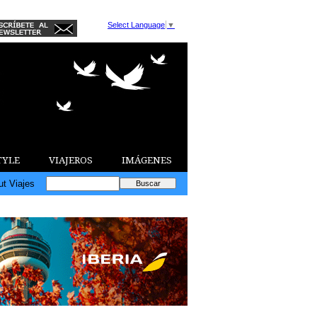
Select Language
▼
TYLE
VIAJEROS
IMÁGENES
ut Viajes