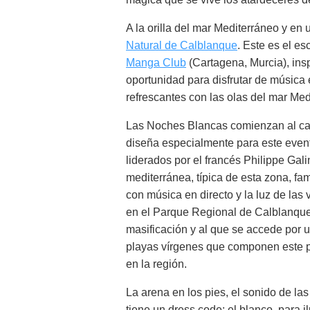
A la orilla del mar Mediterráneo y en
Natural de Calblanque
. Este es el e
Manga Club
(Cartagena, Murcia), insp
oportunidad para disfrutar de música 
refrescantes con las olas del mar Med
Las Noches Blancas comienzan al cae
diseña especialmente para este event
liderados por el francés Philippe Gal
mediterránea, típica de esta zona, f
con música en directo y la luz de las
en el Parque Regional de Calblanque.
masificación y al que se accede por 
playas vírgenes que componen este pa
en la región.
La arena en los pies, el sonido de la
tiene un dress code: el blanco, para 