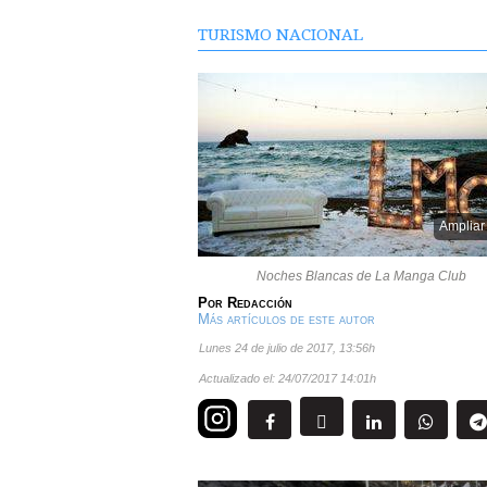
TURISMO NACIONAL
Ampliar
Noches Blancas de La Manga Club
Por
Redacción
Más artículos de este autor
lunes 24 de julio de 2017
,
13:56h
Actualizado el:
24/07/2017 14:01h