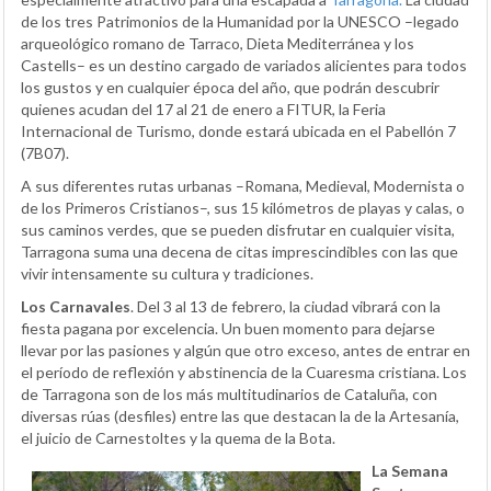
de los tres Patrimonios de la Humanidad por la UNESCO –legado
arqueológico romano de Tarraco, Dieta Mediterránea y los
Castells– es un destino cargado de variados alicientes para todos
los gustos y en cualquier época del año, que podrán descubrir
quienes acudan del 17 al 21 de enero a FITUR, la Feria
Internacional de Turismo, donde estará ubicada en el Pabellón 7
(7B07).
A sus diferentes rutas urbanas –Romana, Medieval, Modernista o
de los Primeros Cristianos–, sus 15 kilómetros de playas y calas, o
sus caminos verdes, que se pueden disfrutar en cualquier visita,
Tarragona suma una decena de citas imprescindibles con las que
vivir intensamente su cultura y tradiciones.
Los Carnavales
. Del 3 al 13 de febrero, la ciudad vibrará con la
fiesta pagana por excelencia. Un buen momento para dejarse
llevar por las pasiones y algún que otro exceso, antes de entrar en
el período de reflexión y abstinencia de la Cuaresma cristiana. Los
de Tarragona son de los más multitudinarios de Cataluña, con
diversas rúas (desfiles) entre las que destacan la de la Artesanía,
el juicio de Carnestoltes y la quema de la Bota.
La Semana