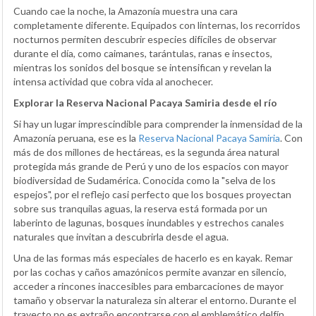
Cuando cae la noche, la Amazonía muestra una cara
completamente diferente. Equipados con linternas, los recorridos
nocturnos permiten descubrir especies difíciles de observar
durante el día, como caimanes, tarántulas, ranas e insectos,
mientras los sonidos del bosque se intensifican y revelan la
intensa actividad que cobra vida al anochecer.
Explorar la Reserva Nacional Pacaya Samiria desde el río
Si hay un lugar imprescindible para comprender la inmensidad de la
Amazonía peruana, ese es la
Reserva Nacional Pacaya Samiria
. Con
más de dos millones de hectáreas, es la segunda área natural
protegida más grande de Perú y uno de los espacios con mayor
biodiversidad de Sudamérica. Conocida como la "selva de los
espejos", por el reflejo casi perfecto que los bosques proyectan
sobre sus tranquilas aguas, la reserva está formada por un
laberinto de lagunas, bosques inundables y estrechos canales
naturales que invitan a descubrirla desde el agua.
Una de las formas más especiales de hacerlo es en kayak. Remar
por las cochas y caños amazónicos permite avanzar en silencio,
acceder a rincones inaccesibles para embarcaciones de mayor
tamaño y observar la naturaleza sin alterar el entorno. Durante el
trayecto no es extraño encontrarse con el emblemático delfín