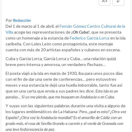
A+
a-
Por
Redacción
Del 1 de marzo al 1 de abril, el
Fernán Gómez Centro Cultural de la
Villa
acoge las representaciones de
¡Oh Cuba!
, que se presenta
como un homenaje a la estancia de
Federico García Lorca
en la isla
caribeña. Con Loles León como protagonista, este montaje
cuenta con más de 20 artistas españoles y cubanos en escena.
Cuba y García Lorca, García Lorca y Cuba… una relación quizá
breve pero intensa y amorosa, un verdadero flechazo…
El poeta viajó a la isla en marzo de 1930, iba para unos pocos días
con el fin de dar una serie de conferencias… pero estuvotres
meses y esa estancia le dejó una huella imborrable, tanto fue así
que en una carta que envía a sus padres les dice:
Esta isla es un
paraíso… Si yo me pierdo, que me busquen en Andalucía o en Cuba
.
Y suyas son las siguientes palabras durante una visita a alguno de
los lugares emblemáticos de La Habana:
Pero, ¿qué es esto? ¿Otra vez
España? ¿Otra vez la Andalucía mundial? Es el amarillo de Cádiz con un
grado más, el rosa de Sevilla tirando a carmín y el verde de Granada con
una leve fosforescencia de pez
.