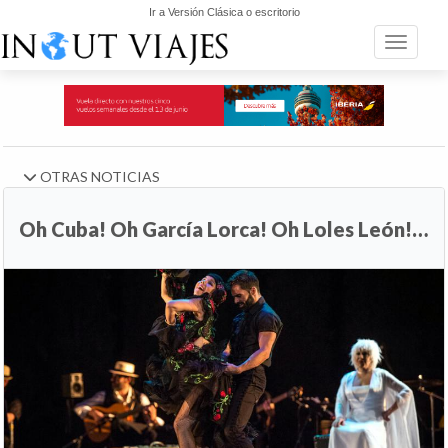
Ir a Versión Clásica o escritorio
Toggle n
OTRAS NOTICIAS
Oh Cuba! Oh García Lorca! Oh Loles León!…
Anterior
Si