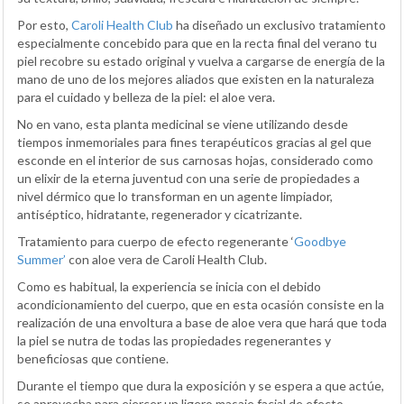
Por esto,
Caroli Health Club
ha diseñado un exclusivo tratamiento
especialmente concebido para que en la recta final del verano tu
piel recobre su estado original y vuelva a cargarse de energía de la
mano de uno de los mejores aliados que existen en la naturaleza
para el cuidado y belleza de la piel: el aloe vera.
No en vano, esta planta medicinal se viene utilizando desde
tiempos inmemoriales para fines terapéuticos gracias al gel que
esconde en el interior de sus carnosas hojas, considerado como
un elixir de la eterna juventud con una serie de propiedades a
nivel dérmico que lo transforman en un agente limpiador,
antiséptico, hidratante, regenerador y cicatrizante.
Tratamiento para cuerpo de efecto regenerante ‘
Goodbye
Summer’
con aloe vera de Caroli Health Club.
Como es habitual, la experiencia se inicia con el debido
acondicionamiento del cuerpo, que en esta ocasión consiste en la
realización de una envoltura a base de aloe vera que hará que toda
la piel se nutra de todas las propiedades regenerantes y
beneficiosas que contiene.
Durante el tiempo que dura la exposición y se espera a que actúe,
se aprovecha para ejercer un ligero masaje facial de efecto