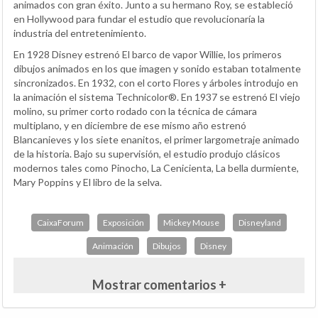
animados con gran éxito. Junto a su hermano Roy, se estableció
en Hollywood para fundar el estudio que revolucionaría la
industria del entretenimiento.
En 1928 Disney estrenó El barco de vapor Willie, los primeros
dibujos animados en los que imagen y sonido estaban totalmente
sincronizados. En 1932, con el corto Flores y árboles introdujo en
la animación el sistema Technicolor®. En 1937 se estrenó El viejo
molino, su primer corto rodado con la técnica de cámara
multiplano, y en diciembre de ese mismo año estrenó
Blancanieves y los siete enanitos, el primer largometraje animado
de la historia. Bajo su supervisión, el estudio produjo clásicos
modernos tales como Pinocho, La Cenicienta, La bella durmiente,
Mary Poppins y El libro de la selva.
CaixaForum
Exposición
Mickey Mouse
Disneyland
Animación
Dibujos
Disney
Mostrar comentarios +