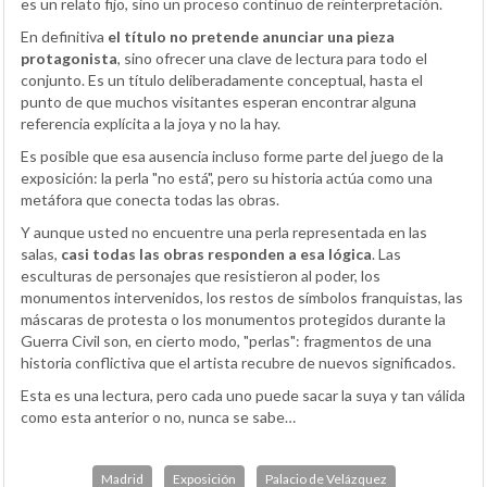
es un relato fijo, sino un proceso continuo de reinterpretación.
En definitiva
el título no pretende anunciar una pieza
protagonista
, sino ofrecer una clave de lectura para todo el
conjunto. Es un título deliberadamente conceptual, hasta el
punto de que muchos visitantes esperan encontrar alguna
referencia explícita a la joya y no la hay.
Es posible que esa ausencia incluso forme parte del juego de la
exposición: la perla "no está", pero su historia actúa como una
metáfora que conecta todas las obras.
Y aunque usted no encuentre una perla representada en las
salas,
casi todas las obras responden a esa lógica
. Las
esculturas de personajes que resistieron al poder, los
monumentos intervenidos, los restos de símbolos franquistas, las
máscaras de protesta o los monumentos protegidos durante la
Guerra Civil son, en cierto modo, "perlas": fragmentos de una
historia conflictiva que el artista recubre de nuevos significados.
Esta es una lectura, pero cada uno puede sacar la suya y tan válida
como esta anterior o no, nunca se sabe…
Madrid
Exposición
Palacio de Velázquez