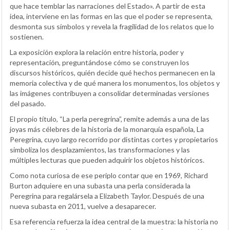
que hace temblar las narraciones del Estado». A partir de esta
idea, interviene en las formas en las que el poder se representa,
desmonta sus símbolos y revela la fragilidad de los relatos que lo
sostienen.
La exposición explora la relación entre historia, poder y
representación, preguntándose cómo se construyen los
discursos históricos, quién decide qué hechos permanecen en la
memoria colectiva y de qué manera los monumentos, los objetos y
las imágenes contribuyen a consolidar determinadas versiones
del pasado.
El propio título, “La perla peregrina”, remite además a una de las
joyas más célebres de la historia de la monarquía española, La
Peregrina, cuyo largo recorrido por distintas cortes y propietarios
simboliza los desplazamientos, las transformaciones y las
múltiples lecturas que pueden adquirir los objetos históricos.
Como nota curiosa de ese periplo contar que en 1969, Richard
Burton adquiere en una subasta una perla considerada la
Peregrina para regalársela a Elizabeth Taylor. Después de una
nueva subasta en 2011, vuelve a desaparecer.
Esa referencia refuerza la idea central de la muestra: la historia no