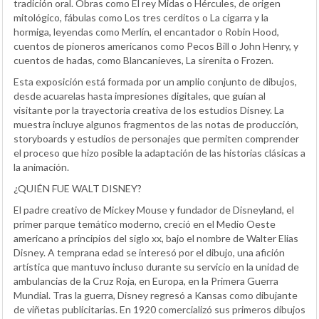
tradición oral. Obras como El rey Midas o Hércules, de origen
mitológico, fábulas como Los tres cerditos o La cigarra y la
hormiga, leyendas como Merlín, el encantador o Robin Hood,
cuentos de pioneros americanos como Pecos Bill o John Henry, y
cuentos de hadas, como Blancanieves, La sirenita o Frozen.
Esta exposición está formada por un amplio conjunto de dibujos,
desde acuarelas hasta impresiones digitales, que guían al
visitante por la trayectoria creativa de los estudios Disney. La
muestra incluye algunos fragmentos de las notas de producción,
storyboards y estudios de personajes que permiten comprender
el proceso que hizo posible la adaptación de las historias clásicas a
la animación.
¿QUIÉN FUE WALT DISNEY?
El padre creativo de Mickey Mouse y fundador de Disneyland, el
primer parque temático moderno, creció en el Medio Oeste
americano a principios del siglo xx, bajo el nombre de Walter Elias
Disney. A temprana edad se interesó por el dibujo, una afición
artística que mantuvo incluso durante su servicio en la unidad de
ambulancias de la Cruz Roja, en Europa, en la Primera Guerra
Mundial. Tras la guerra, Disney regresó a Kansas como dibujante
de viñetas publicitarias. En 1920 comercializó sus primeros dibujos