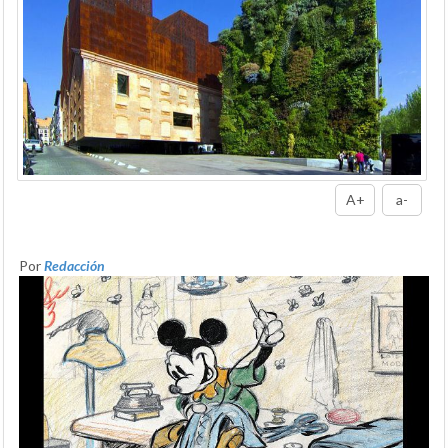
A+
a-
Por
Redacción