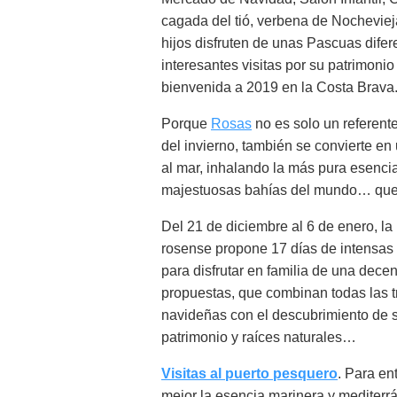
cagada del tió, verbena de Nochevi
hijos disfruten de unas Pascuas difer
interesantes visitas por su patrimoni
bienvenida a 2019 en la Costa Brava
Porque
Rosas
no es solo un referent
del invierno, también se convierte en
al mar, inhalando la más pura esenci
majestuosas bahías del mundo… que t
Del 21 de diciembre al 6 de enero, la
rosense propone 17 días de intensa
para disfrutar en familia de una dece
propuestas, que combinan todas las t
navideñas con el descubrimiento de 
patrimonio y raíces naturales…
Visitas al puerto pesquero
. Para en
mejor la esencia marinera y mediterr