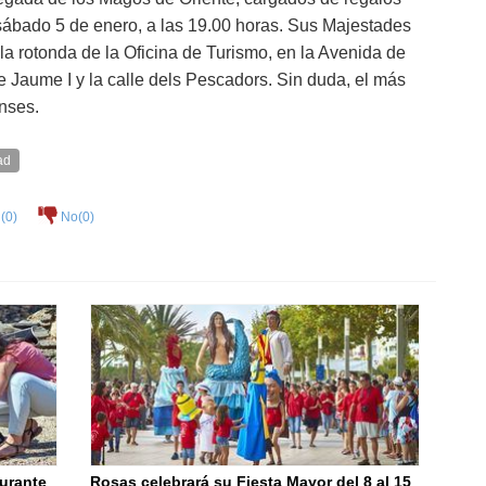
 sábado 5 de enero, a las 19.00 horas. Sus Majestades
 la rotonda de la Oficina de Turismo, en la Avenida de
 Jaume I y la calle dels Pescadors. Sin duda, el más
nses.
ad
(
0
)
No(
0
)
urante
Rosas celebrará su Fiesta Mayor del 8 al 15