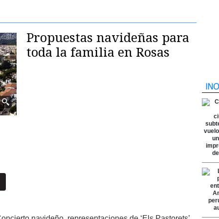
Propuestas navideñas para
toda la familia en Rosas
oncierto navideño, representaciones de ‘Els Pastorets’,