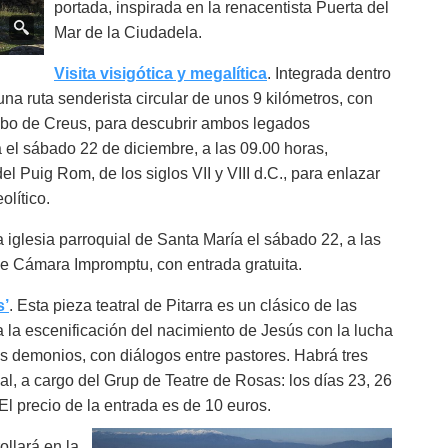
portada, inspirada en la renacentista Puerta del
Mar de la Ciudadela.
Visita visigótica y megalítica
. Integrada dentro
na ruta senderista circular de unos 9 kilómetros, con
Cabo de Creus, para descubrir ambos legados
 el sábado 22 de diciembre, a las 09.00 horas,
el Puig Rom, de los siglos VII y VIII d.C., para enlazar
lítico.
a iglesia parroquial de Santa María el sábado 22, a las
de Cámara Impromptu, con entrada gratuita.
s’
. Esta pieza teatral de Pitarra es un clásico de las
 la escenificación del nacimiento de Jesús con la lucha
los demonios, con diálogos entre pastores. Habrá tres
l, a cargo del Grup de Teatre de Rosas: los días 23, 26
El precio de la entrada es de 10 euros.
ollará en la