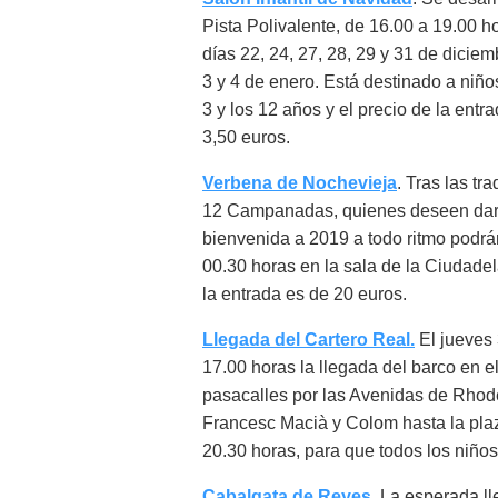
Pista Polivalente, de 16.00 a 19.00 ho
días 22, 24, 27, 28, 29 y 31 de diciemb
3 y 4 de enero. Está destinado a niños
3 y los 12 años y el precio de la entr
3,50 euros.
Verbena de Nochevieja
. Tras las tr
12 Campanadas, quienes deseen dar
bienvenida a 2019 a todo ritmo podrán 
00.30 horas en la sala de la Ciudadel
la entrada es de 20 euros.
Llegada del Cartero Real.
El jueves 
17.00 horas la llegada del barco en e
pasacalles por las Avenidas de Rhode,
Francesc Macià y Colom hasta la plaz
20.30 horas, para que todos los niños
Cabalgata de Reyes
. La esperada l