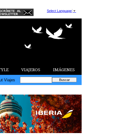
Select Language
▼
TYLE
VIAJEROS
IMÁGENES
ut Viajes