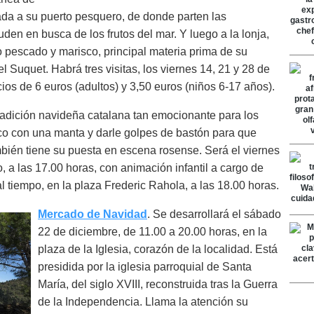
da a su puerto pesquero, de donde parten las
en en busca de los frutos del mar. Y luego a la lonja,
o pescado y marisco, principal materia prima de su
 Suquet. Habrá tres visitas, los viernes 14, 21 y 28 de
ios de 6 euros (adultos) y 3,50 euros (niños 6-17 años).
 tradición navideña catalana tan emocionante para los
nco con una manta y darle golpes de bastón para que
mbién tiene su puesta en escena rosense. Será el viernes
, a las 17.00 horas, con animación infantil a cargo de
 tiempo, en la plaza Frederic Rahola, a las 18.00 horas.
Mercado de Navidad
. Se desarrollará el sábado
22 de diciembre, de 11.00 a 20.00 horas, en la
plaza de la Iglesia, corazón de la localidad. Está
presidida por la iglesia parroquial de Santa
María, del siglo XVIII, reconstruida tras la Guerra
de la Independencia. Llama la atención su