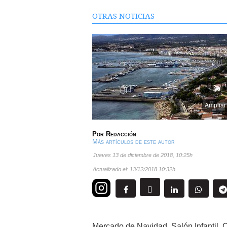
OTRAS NOTICIAS
Ampliar
Por
Redacción
Más artículos de este autor
jueves 13 de diciembre de 2018
,
10:25h
Actualizado el:
13/12/2018 10:32h
Mercado de Navidad, Salón Infantil, C