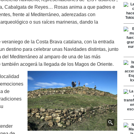
eja, Cabalgata de Reyes… Rosas anima a que padres e
entes, frente al Mediterráneo, aderezadas con
o arqueológico o sus raíces marineras, dando la
.
e veraniego de la Costa Brava catalana, con la entrada
 un destino para celebrar unas Navidades distintas, junto
a del Mediterráneo al amparo de una de las más
ambién acogerá la llegada de los Magos de Oriente.
 localidad
s emociones
na de
radiciones
su
tender
ánea de